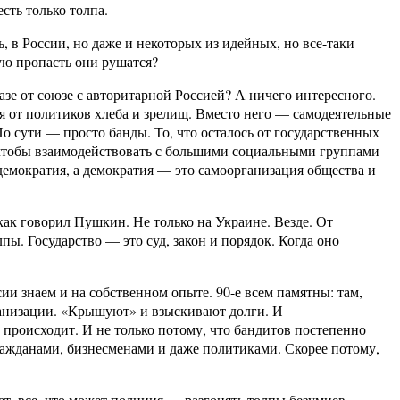
сть только толпа.
, в России, но даже и некоторых из идейных, но все-таки
ую пропасть они рушатся?
казе от союзе с авторитарной Россией? А ничего интересного.
я от политиков хлеба и зрелищ. Вместо него — самодеятельные
о сути — просто банды. То, что осталось от государственных
, чтобы взаимодействовать с большими социальными группами
 демократия, а демократия — это самоорганизация общества и
ак говорил Пушкин. Не только на Украине. Везде. От
пы. Государство — это суд, закон и порядок. Когда оно
ии знаем и на собственном опыте. 90-е всем памятны: там,
рганизации. «Крышуют» и взыскивают долги. И
 происходит. И не только потому, что бандитов постепенно
ажданами, бизнесменами и даже политиками. Скорее потому,
ет, все, что может полиция — разгонять толпы безумцев,