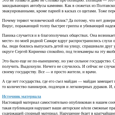
закидывающих автобусы камнями. Как в сюжетах из Полтавск
эвакуированными, кроме парней в касках со щитами. Тоже пе
Почему теряют человеческий облик? Да потому, что нет доверия
Вирус, поражающий толпу быстрее гриппа и убивающий надеж
Паника случается и в благополучных обществах. Она возникае
месте» по моей родной Самаре вдруг распространились слухи 
бы, люди боялись выпускать детей на улицу, спрашивали друг 
округе Сергей Кириенко спокойно, под телекамеры на эту яко
Это было еще не по-нынешнему, но уже сильное государство. С
получить. Выдохнули. Ничего не случилось. И сейчас не случа
своему государству. Все — и просто жители, и врачи.
А где нет государства, где его съел майдан — майдан замещает
то количество паникеров, подлецов и легковерных дураков. И,
Источник материала
Настоящий материал самостоятельно опубликован в нашем соо
такая публикация нарушает ваши авторские и/или смежные пр
содержащей спорный материал. Нарушение будет в кратчайшие