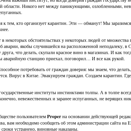
ой области. Никого нет между паникующими, озлобленными, не
репуганных.
 к тем, кто организует карантин. Эти — обманут! Мы заразимся! 
нее.
т в некоторых обстоятельствах у некоторых людей от множества
об аварии, якобы случившейся на расположенной неподалеку, в 
у друга, что делать, скупали красное вино в магазинах. И как 
бы аварийную станцию приехал, поговорил… И все как рукой.
пособное потребовать от граждан доверия: мы знаем, что делать
ется. Вирус в Китае. Эвакуируем граждан. Создаем карантин. Гд
 государственные институты инстинктами толпы. А в толпе всегд
 конечно, невежественных и заранее испуганных, не верящих ни
Proper
бществе пользователем
на основании действующей реда
ава, вам необходимо сообщить об этом администрации сайта на
 сроки устранено, виновные наказаны.