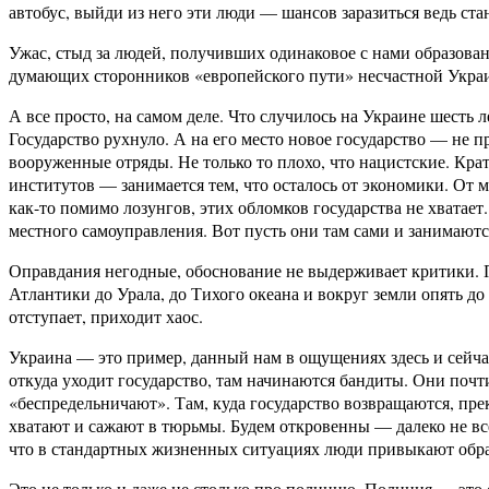
автобус, выйди из него эти люди — шансов заразиться ведь ста
Ужас, стыд за людей, получивших одинаковое с нами образовани
думающих сторонников «европейского пути» несчастной Украи
А все просто, на самом деле. Что случилось на Украине шесть 
Государство рухнуло. А на его место новое государство — не
вооруженные отряды. Не только то плохо, что нацистские. Кра
институтов — занимается тем, что осталось от экономики. От
как-то помимо лозунгов, этих обломков государства не хватает
местного самоуправления. Вот пусть они там сами и занимаю
Оправдания негодные, обоснование не выдерживает критики. П
Атлантики до Урала, до Тихого океана и вокруг земли опять до
отступает, приходит хаос.
Украина — это пример, данный нам в ощущениях здесь и сейчас.
откуда уходит государство, там начинаются бандиты. Они поч
«беспредельничают». Там, куда государство возвращаются, пре
хватают и сажают в тюрьмы. Будем откровенны — далеко не в
что в стандартных жизненных ситуациях люди привыкают обращ
Это не только и даже не столько про полицию. Полиция — это 