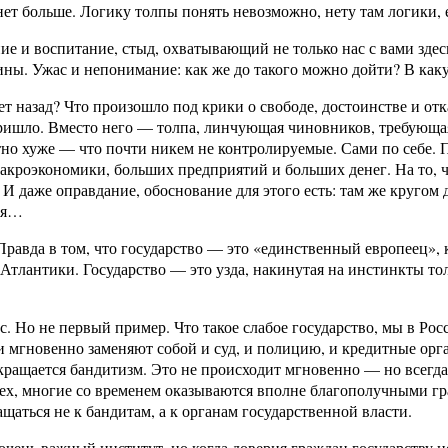
нет больше. Логику толпы понять невозможно, нету там логики, е
е и воспитание, стыд, охватывающий не только нас с вами здесь
ны. Ужас и непонимание: как же до такого можно дойти? В как
лет назад? Что произошло под крики о свободе, достоинстве и от
 пришло. Вместо него — толпа, линчующая чиновников, требующа
тно хуже — что почти никем не контролируемые. Сами по себе. П
 макроэкономики, больших предприятий и больших денег. На то
. И даже оправдание, обоснование для этого есть: там же кругом
тся…
равда в том, что государство — это «единственный европеец», к
 Атлантики. Государство — это узда, накинутая на инстинкты тол
 Но не первый пример. Что такое слабое государство, мы в Росс
ти мгновенно заменяют собой и суд, и полицию, и кредитные о
кращается бандитизм. Это не происходит мгновенно — но всегда
сех, многие со временем оказываются вполне благополучными гр
аться не к бандитам, а к органам государственной власти.
очень важный институт, но когда доверия граждан государству н