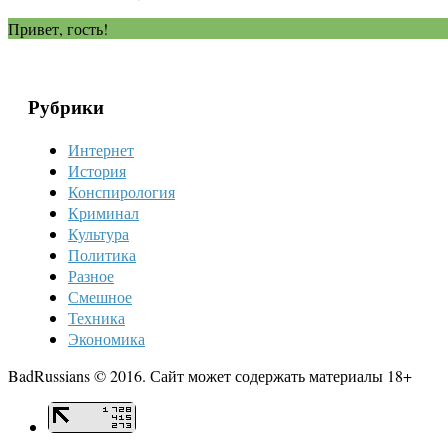
Привет, гость!
Рубрики
Интернет
История
Конспирология
Криминал
Культура
Политика
Разное
Смешное
Техника
Экономика
BadRussians © 2016. Сайт может содержать материалы 18+