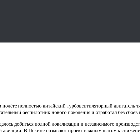
в полёте полностью китайский турбовентиляторный двигатель тя
ательный беспилотник нового поколения и отработал без сбоев 
далось добиться полной локализации и независимого производс
ой авиации. В Пекине называют проект важным шагом к снижен