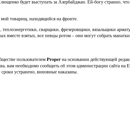
ющенко будет выступать за Азербайджан. Ей-богу странно, что н
 мой товарищ, находящийся на фронте.
ики, теплоэнергетики, сварщики, фрезеровщики, вязальщики ар
х вместе взятых, все певцы ротом – они могут собрать манатки, 
Proper
бществе пользователем
на основании действующей реда
ава, вам необходимо сообщить об этом администрации сайта на
 сроки устранено, виновные наказаны.