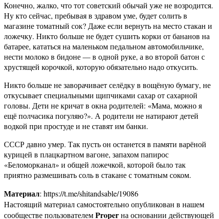
Конечно, жалко, что тот советский обычай уже не возродится.
Ну кто сейчас, пребывая в здравом уме, будет солить в
магазине томатный сок? Даже если вернуть на место стакан и
ложечку. Никто больше не будет сушить корки от бананов на
батарее, кататься на маленьком педальном автомобильчике,
нести молоко в бидоне — в одной руке, а во второй батон с
хрустящей корочкой, которую обязательно надо откусить.
Никто больше не заворачивает селёдку в вощёную бумагу, не
откусывает специальными щипчиками сахар от сахарной
головы. Дети не кричат в окна родителей: «Мама, можно я
ещё полчасика погуляю?». А родители не натирают детей
водкой при простуде и не ставят им банки.
СССР давно умер. Так пусть он останется в памяти варёной
курицей в плацкартном вагоне, запахом папирос
«Беломорканал» и общей ложечкой, которой было так
приятно размешивать соль в стакане с томатным соком.
Материал
: https://t.me/shitandsable/19086
Настоящий материал самостоятельно опубликован в нашем
Proper
сообществе пользователем
на основании действующей