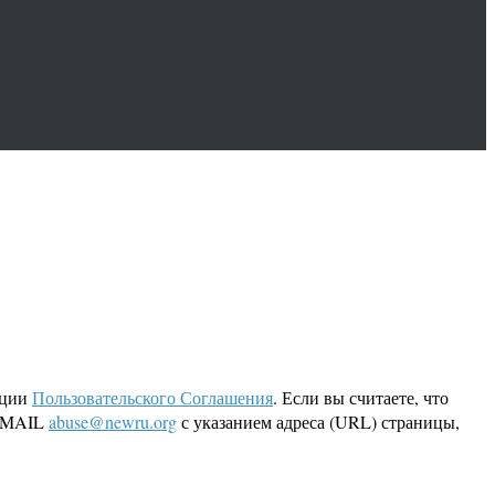
кции
Пользовательского Соглашения
. Если вы считаете, что
 EMAIL
abuse@newru.org
с указанием адреса (URL) страницы,