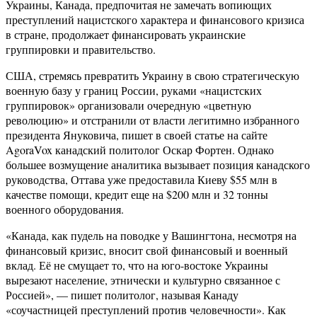
Украины, Канада, предпочитая не замечать вопиющих
преступлений нацистского характера и финансового кризиса
в стране, продолжает финансировать украинские
группировки и правительство.
США, стремясь превратить Украину в свою стратегическую
военную базу у границ России, руками «нацистских
группировок» организовали очередную «цветную
революцию» и отстранили от власти легитимно избранного
президента Януковича, пишет в своей статье на сайте
AgoraVox канадский политолог Оскар Фортен. Однако
большее возмущение аналитика вызывает позиция канадского
руководства, Оттава уже предоставила Киеву $55 млн в
качестве помощи, кредит еще на $200 млн и 32 тонны
военного оборудования.
«Канада, как пудель на поводке у Вашингтона, несмотря на
финансовый кризис, вносит свой финансовый и военный
вклад. Её не смущает то, что на юго-востоке Украины
вырезают население, этнически и культурно связанное с
Россией», — пишет политолог, называя Канаду
«соучастницей преступлений против человечности». Как