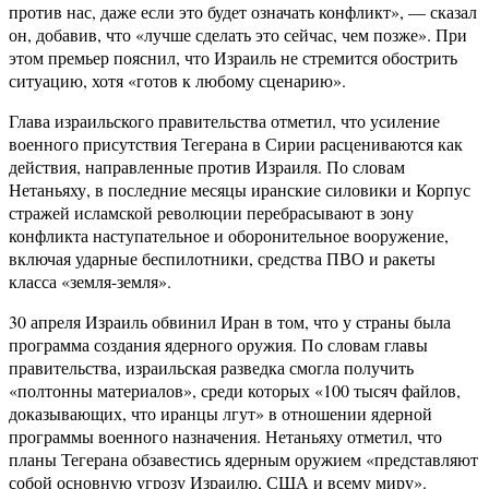
против нас, даже если это будет означать конфликт», — сказал
он, добавив, что «лучше сделать это сейчас, чем позже». При
этом премьер пояснил, что Израиль не стремится обострить
ситуацию, хотя «готов к любому сценарию».
Глава израильского правительства отметил, что усиление
военного присутствия Тегерана в Сирии расцениваются как
действия, направленные против Израиля. По словам
Нетаньяху, в последние месяцы иранские силовики и Корпус
стражей исламской революции перебрасывают в зону
конфликта наступательное и оборонительное вооружение,
включая ударные беспилотники, средства ПВО и ракеты
класса «земля-земля».
30 апреля Израиль обвинил Иран в том, что у страны была
программа создания ядерного оружия. По словам главы
правительства, израильская разведка смогла получить
«полтонны материалов», среди которых «100 тысяч файлов,
доказывающих, что иранцы лгут» в отношении ядерной
программы военного назначения. Нетаньяху отметил, что
планы Тегерана обзавестись ядерным оружием «представляют
собой основную угрозу Израилю, США и всему миру».