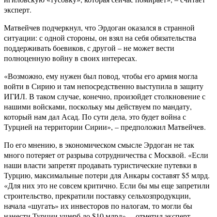
эксперт.
Матвейчев подчеркнул, что Эрдоган оказался в странной
ситуации: с одной стороны, он взял на себя обязательства
поддерживать боевиков, с другой – не может вести
полноценную войну в своих интересах.
«Возможно, ему нужен был повод, чтобы его армия могла
войти в Сирию и там непосредственно выступила в защиту
ИГИЛ. В таком случае, конечно, произойдет столкновение с
нашими войсками, поскольку мы действуем по мандату,
который нам дал Асад. По сути дела, это будет война с
Турцией на территории Сирии», – предположил Матвейчев.
По его мнению, в экономическом смысле Эрдоган не так
много потеряет от разрыва сотрудничества с Москвой. «Если
наши власти запретят продавать туристические путевки в
Турцию, максимальные потери для Анкары составят $5 млрд.
«Для них это не совсем критично. Если бы мы еще запретили
строительство, прекратили поставку сельхозпродукции,
начала «шугать» их инвесторов по налогам, то могли бы
нанести Турции ущерб до $10 млрд», – отметил эксперт.