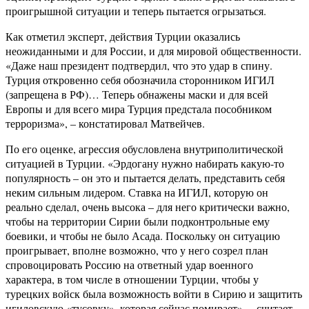
проигрышной ситуации и теперь пытается огрызаться.
Как отметил эксперт, действия Турции оказались
неожиданными и для России, и для мировой общественности.
«Даже наш президент подтвердил, что это удар в спину.
Турция откровенно себя обозначила сторонником ИГИЛ
(запрещена в РФ)… Теперь обнажены маски и для всей
Европы и для всего мира Турция предстала пособником
терроризма», – констатировал Матвейчев.
По его оценке, агрессия обусловлена внутриполитической
ситуацией в Турции. «Эрдогану нужно набирать какую-то
популярность – он это и пытается делать, представить себя
неким сильным лидером. Ставка на ИГИЛ, которую он
реально сделал, очень высока – для него критически важно,
чтобы на территории Сирии были подконтрольные ему
боевики, и чтобы не было Асада. Поскольку он ситуацию
проигрывает, вполне возможно, что у него созрел план
спровоцировать Россию на ответный удар военного
характера, в том числе в отношении Турции, чтобы у
турецких войск была возможность войти в Сирию и защитить
игиловскую «тусовку», которая сейчас помирает», – считает