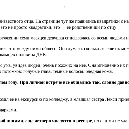
еизвестного отца. На странице тут же появились квадратики с на
 это не просто квадратики, это — ее родственники по отцу.
отяжении семи месяцев девушка списывалась со всеми людьми и
няя, что между ними общего. Она думала: сколько же еще их мо
накомцев половина ДНК.
с ума, увидев людей, очень похожих на нее. Она мгновенно их п
 потомков: голубые глаза, темные волосы, бледная кожа.
ом году. При личной встрече все общались так, словно давно
озил ее на экскурсию по колледжу, а младшая сестра Лекси прие
дарками.
иблингами, еще четверо числятся в реестре
, но с ними не удал