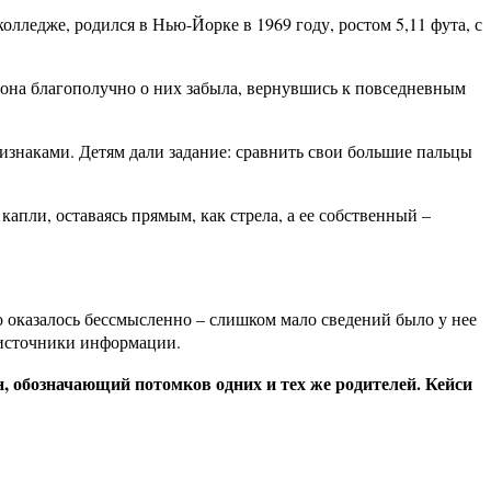
лледже, родился в Нью-Йорке в 1969 году, ростом 5,11 фута, с
 она благополучно о них забыла, вернувшись к повседневным
ризнаками. Детям дали задание: сравнить свои большие пальцы
апли, оставаясь прямым, как стрела, а ее собственный –
то оказалось бессмысленно – слишком мало сведений было у нее
е источники информации.
н, обозначающий потомков одних и тех же родителей. Кейси