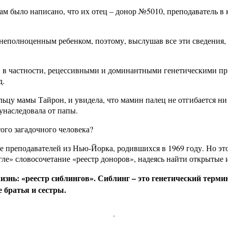
 было написано, что их отец – донор №5010, преподаватель в ко
я неполноценным ребенком, поэтому, выслушав все эти сведения,
ой, в частности, рецессивными и доминантными генетическими п
д.
цу мамы Тайрон, и увидела, что мамин палец не отгибается ни к
унаследовала от папы.
того загадочного человека?
ете преподавателей из Нью-Йорка, родившихся в 1969 году. Но э
угле» словосочетание «реестр доноров», надеясь найти открыты
изнь: «реестр сиблингов». Сиблинг – это генетический терми
е братья и сестры.