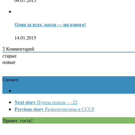
09.07.2015
Один за всех, когда — ни одного!
14.01.2015
2
Комментарий
старые
новые
Свежее:
Next story
Пупсы попсы — 22
Previous story
Радиохулиганы в СССР
Привет, гость!