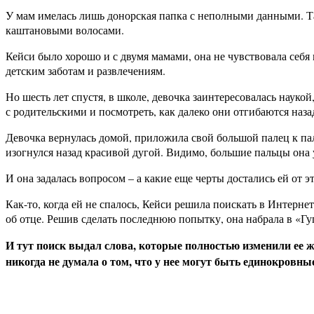
У мам имелась лишь донорская папка с неполными данными. Там
каштановыми волосами.
Кейси было хорошо и с двумя мамами, она не чувствовала себ
детским заботам и развлечениям.
Но шесть лет спустя, в школе, девочка заинтересовалась наук
с родительскими и посмотреть, как далеко они отгибаются наза
Девочка вернулась домой, приложила свой большой палец к паль
изогнулся назад красивой дугой. Видимо, большие пальцы она 
И она задалась вопросом – а какие еще черты достались ей от э
Как-то, когда ей не спалось, Кейси решила поискать в Интерн
об отце. Решив сделать последнюю попытку, она набрала в «Г
И тут поиск выдал слова, которые полностью изменили ее ж
никогда не думала о том, что у нее могут быть единокровны