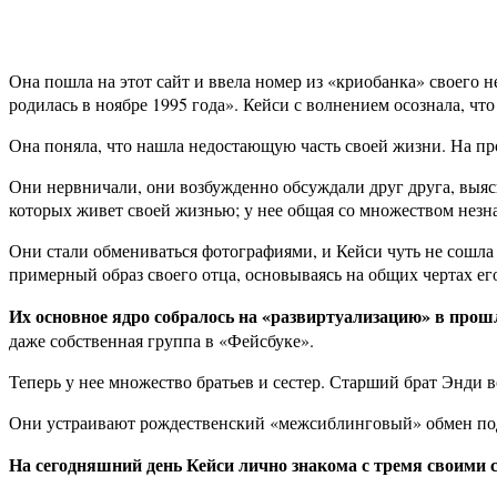
Она пошла на этот сайт и ввела номер из «криобанка» своего н
родилась в ноябре 1995 года». Кейси с волнением осознала, что
Она поняла, что нашла недостающую часть своей жизни. На пр
Они нервничали, они возбужденно обсуждали друг друга, выяс
которых живет своей жизнью; у нее общая со множеством нез
Они стали обмениваться фотографиями, и Кейси чуть не сошла 
примерный образ своего отца, основываясь на общих чертах его
Их основное ядро собралось на «развиртуализацию» в прошл
даже собственная группа в «Фейсбуке».
Теперь у нее множество братьев и сестер. Старший брат Энди в
Они устраивают рождественский «межсиблинговый» обмен по
На сегодняшний день Кейси лично знакома с тремя своими с