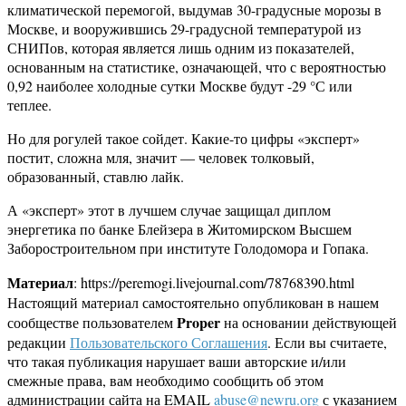
климатической перемогой, выдумав 30-градусные морозы в
Москве, и вооружившись 29-градусной температурой из
СНИПов, которая является лишь одним из показателей,
основанным на статистике, означающей, что с вероятностью
0,92 наиболее холодные сутки Москве будут -29 °С или
теплее.
Но для рогулей такое сойдет. Какие-то цифры «эксперт»
постит, сложна мля, значит — человек толковый,
образованный, ставлю лайк.
А «эксперт» этот в лучшем случае защищал диплом
энергетика по банке Блейзера в Житомирском Высшем
Заборостроительном при институте Голодомора и Гопака.
Материал
: https://peremogi.livejournal.com/78768390.html
Настоящий материал самостоятельно опубликован в нашем
Proper
сообществе пользователем
на основании действующей
редакции
Пользовательского Соглашения
. Если вы считаете,
что такая публикация нарушает ваши авторские и/или
смежные права, вам необходимо сообщить об этом
администрации сайта на EMAIL
abuse@newru.org
с указанием