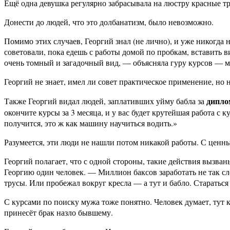
Ещё одна девушка регулярно забрасывала на люстру красные т
Донести до людей, что это долбанатизм, было невозможно.
Помимо этих случаев, Георгий знал (не лично), и уже никогда 
советовали, пока едешь с работы домой по пробкам, вставить 
очень томный и загадочный вид, — объясняла гуру курсов —
Георгий не знает, имел ли совет практическое применение, но н
дипло
Также Георгий видал людей, заплативших уйму бабла за
окончите курсы за 3 месяца, и у вас будет крутейшая работа с 
получится, это ж как машину научиться водить.»
Разумеется, эти люди не нашли потом никакой работы. С ценны
Георгий полагает, что с одной стороны, такие действия вызван
Георгию один человек. — Миллион баксов заработать не так сло
трусы. Или пробежал вокруг кресла — а тут и бабло. Стараться 
С курсами по поиску мужа тоже понятно. Человек думает, тут ка
принесёт брак назло бывшему.