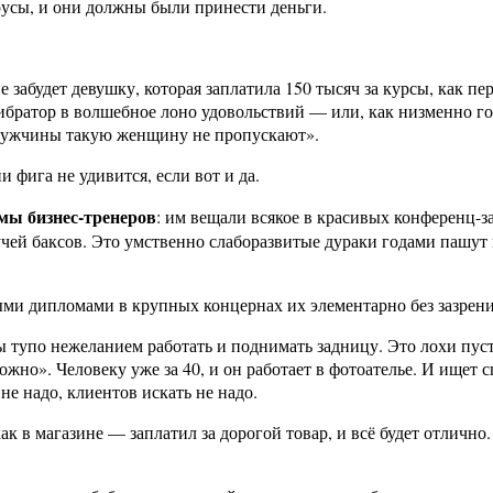
русы, и они должны были принести деньги.
не забудет девушку, которая заплатила 150 тысяч за курсы, как 
вибратор в волшебное лоно удовольствий — или, как низменно го
 мужчины такую женщину не пропускают».
и фига не удивится, если вот и да.
мы бизнес-тренеров
: им вещали всякое в красивых конференц-за
кучей баксов. Это умственно слаборазвитые дураки годами пашут 
ми дипломами в крупных концернах их элементарно без зазрения 
ы тупо нежеланием работать и поднимать задницу. Это лохи пусть
жно». Человеку уже за 40, и он работает в фотоателье. И ищет с
не надо, клиентов искать не надо.
к в магазине — заплатил за дорогой товар, и всё будет отлично.