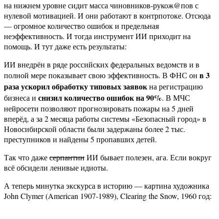
на нижнем уровне сидит масса чиновников-рукож@пов с
нулевой мотивацией. И они работают в контрпотоке. Отсюда
— огромное количество ошибок и предельная
неэффективность. И тогда инструмент ИИ приходит на
помощь. И тут даже есть результаты:
ИИ внедрён в ряде российских федеральных ведомств и в
в 3
полной мере показывает свою эффективность. В ФНС он
раза ускорил обработку типовых заявок
на регистрацию
снизил количество ошибок на 90%
бизнеса и
. В МЧС
нейросети позволяют прогнозировать пожары на 5 дней
вперёд, а за 2 месяца работы системы «Безопасный город» в
Новосибирской области были задержаны более 2 тыс.
преступников и найдены 5 пропавших детей.
Так что даже
серпантин
ИИ бывает полезен, ага. Если вокруг
всё обсидели ленивые идиоты.
А теперь минутка экскурса в историю — картина художника
John Clymer (American 1907-1989), Clearing the Snow, 1960 год: