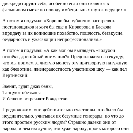
дискредитируют себя, особенно если они скалятся в
фальшивом смехе по поводу имбецильных шуток ведущих.»
А потом я подумал: «Хорошо бы публично расстрелять
постановщиков и хотя бы еще и Киркорова и Баскова
впридачу за их вопиющие похабство, пошлость, безвкусие,
бездарность и ужасающий непрофессионализм.»
А потом я подумал: «А как мог бы выглядеть «Голубой
огонёк», достойный внимания?» Предположим на секунду,
что мы примем за чистую монету эту притворную натужную,
как блевотина, жизнерадостность участников шоу — как пел
Вертинский:
Звенят, гудят джаз-баны,
Танцуют обезьяны
И бешено встречают Рождество…
Предположим, они действительно счастливы, что было бы
неудивительно, учитывая их безумные гонорары, но что до
этого простым русским людям? Страшно далеки они от
народа, и чем им лучше, тем хуже народу, кровь которого они