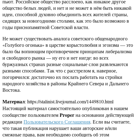
пьют. Российское общество расслоено, как никакое другое
общество белых людей, и нет и не может в нём быть никакой
идеи, способной духовно объединить всех жителей страны,
сидящих за новогодними столами, как это было возможно в
годы приснопамятной Советской власти.
Не может существовать аналога советского общенародного
«Голубого огонька» в царстве корыстолюбия и эгоизма — это
было бы вопиющим противоречием принципам либерализма
и свободного рынка — ну его и нет нигде: во всех
буржуазных странах разные социальные слои развлекаются
разными способами. Так что с расстрелом я, наверное,
погорячился: достаточно их послать работать на стройки
народного хозяйства в районы Крайнего Севера и Дальнего
Востока.
Материал
: https://stalinist.livejournal.com/1449810.html
Настоящий материал самостоятельно опубликован в нашем
Proper
сообществе пользователем
на основании действующей
редакции
Пользовательского Соглашения
. Если вы считаете,
что такая публикация нарушает ваши авторские и/или
смежные права, вам необходимо сообщить об этом