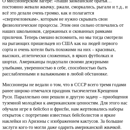
О миссионерском лагере: «Наши заокеанские братья…
постоянно жевали жвачку, ржали, сморкались, рыгали и т.д., и
всё это делали очень громко, как и полагается
«сверхчеловекам», которым не нужно скрывать свои
физиологические процессы. Этим они сильно отличались от
наших школьников, сдержанных и скованных рамками
приличия. Теперь смешно вспомнить, но мы тогда смотрели
на рыгающих пришельцев из США как на людей первого
сорта и очень хотели быть похожими на них – красивых,
высоких, атлетически сложенных, в ярких футболках и
шортах. Американцы подкупали своими дежурными
улыбками, уверенностью в себе, способностью быть
расслабленными и вальяжными в любой обстановке.
Миссионеры не ведали о том, что в СССР всего тремя годами
ранее широко отмечался праздник тысячелетия Крещения
Руси. Параллельно они решали и другую задачу – приобщения
туземной молодёжи к американским ценностям. Для этого нас
обучали игре в бейсбол и фрисби, нам жертвовались наборы
открыток с портретами известных бейсболистов и яркие
наклейки из Аризоны с изображением кактусов. За большие
заслуги кого-то могли даже одарить американской жвачкой.