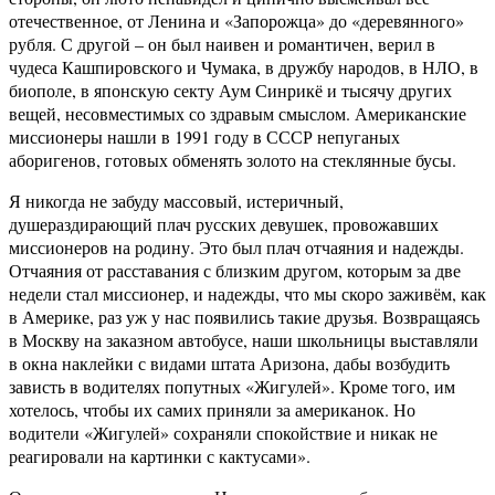
отечественное, от Ленина и «Запорожца» до «деревянного»
рубля. С другой – он был наивен и романтичен, верил в
чудеса Кашпировского и Чумака, в дружбу народов, в НЛО, в
биополе, в японскую секту Аум Синрикё и тысячу других
вещей, несовместимых со здравым смыслом. Американские
миссионеры нашли в 1991 году в СССР непуганых
аборигенов, готовых обменять золото на стеклянные бусы.
Я никогда не забуду массовый, истеричный,
душераздирающий плач русских девушек, провожавших
миссионеров на родину. Это был плач отчаяния и надежды.
Отчаяния от расставания с близким другом, которым за две
недели стал миссионер, и надежды, что мы скоро заживём, как
в Америке, раз уж у нас появились такие друзья. Возвращаясь
в Москву на заказном автобусе, наши школьницы выставляли
в окна наклейки с видами штата Аризона, дабы возбудить
зависть в водителях попутных «Жигулей». Кроме того, им
хотелось, чтобы их самих приняли за американок. Но
водители «Жигулей» сохраняли спокойствие и никак не
реагировали на картинки с кактусами».