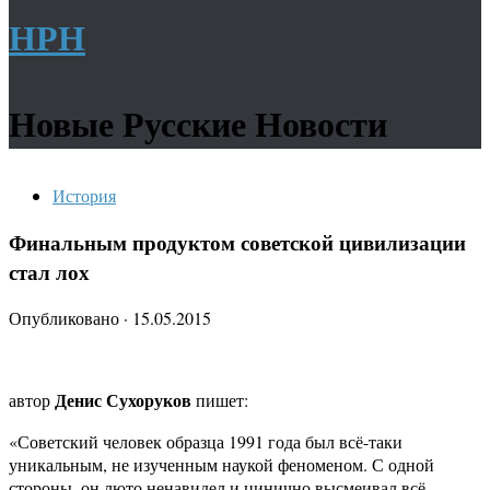
НРН
Новые Русские Новости
История
Финальным продуктом советской цивилизации
стал лох
Опубликовано
·
15.05.2015
Денис Сухоруков
автор
пишет:
«Советский человек образца 1991 года был всё-таки
уникальным, не изученным наукой феноменом. С одной
стороны, он люто ненавидел и цинично высмеивал всё