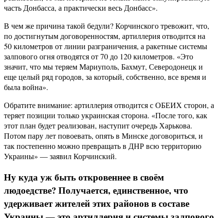
часть Донбасса, а практически весь Донбасс».
В чем же причина такой бедули? Корчинского тревожит, что,
по достигнутым договоренностям, артиллерия отводится на
50 километров от линии разграничения, а ракетные системы
залпового огня отводятся от 70 до 120 километров. «Это
значит, что мы теряем Мариуполь, Бахмут, Северодонецк и
еще целый ряд городов, за который, собственно, все время и
была война».
Обратите внимание: артиллерия отводится с ОБЕИХ сторон, а
теряет позиции только украинская сторона. «После того, как
этот план будет реализован, наступит очередь Харькова.
Потом пару лет повоевать, опять в Минске договориться, и
так постепенно можно превращать в ДНР всю территорию
Украины» — заявил Корчинский.
Ну куда уж быть откровеннее в своём
людоедстве? Получается, единственное, что
удерживает жителей этих районов в составе
Украины — это артиллерия и системы залпового