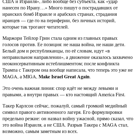
США и Израиля», либо вообще без субъекта, как «удар
нанесен по Ирану…» Много пишут о пострадавших от
иранских бомб Израиле и арабских странах, страдания
иранцев — где-то на периферии, без личных историй,
которые так трогают читателей.
Маржори Тейлор Грин стала одним из главных правых
голосов против. Ее позиция: не наша война, не наши дети.
Белый дом и республиканцы, по её словам, идут «в
неправильном направлении», а движение оказалось захвачено
неоконсервативным истеблишментом; после конфликта
Трампа с Такером она вообще написала, что теперь это уже не
Make Israel Great Again
MAGA, а MIGA,
.
Это очень важная линия: спор идёт не между левыми и
правыми, а внутри правых — кто настоящий America First.
Такер Карлсон сейчас, пожалуй, самый громкий медийный
символ правого антивоенного лагеря. Его формулировки
предельно резкие: он назвал войну ужасной, прямо сказал, что
это война Израиля, а не США. Разрыв Такера с MAGA стал,
возможно, самым заметным из всех.