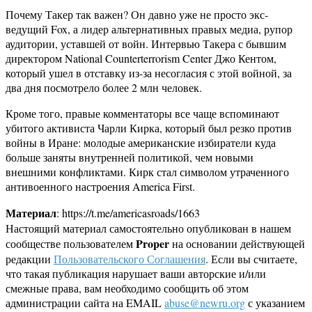
Почему Такер так важен? Он давно уже не просто экс-
ведущий Fox, а лидер альтернативных правых медиа, рупор
аудитории, уставшей от войн. Интервью Такера с бывшим
директором National Counterterrorism Center Джо Кентом,
который ушел в отставку из-за несогласия с этой войной, за
два дня посмотрело более 2 млн человек.
Кроме того, правые комментаторы все чаще вспоминают
убитого активиста Чарли Кирка, который был резко против
войны в Иране: молодые американские избиратели куда
больше заняты внутренней политикой, чем новыми
внешними конфликтами. Кирк стал символом утраченного
антивоенного настроения America First.
Материал
: https://t.me/americasroads/1663
Настоящий материал самостоятельно опубликован в нашем
Proper
сообществе пользователем
на основании действующей
редакции
Пользовательского Соглашения
. Если вы считаете,
что такая публикация нарушает ваши авторские и/или
смежные права, вам необходимо сообщить об этом
администрации сайта на EMAIL
abuse@newru.org
с указанием