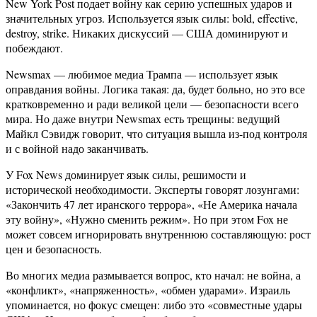
New York Post подает войну как серию успешных ударов и
значительных угроз. Используется язык силы: bold, effective,
destroy, strike. Никаких дискуссий — США доминируют и
побеждают.
Newsmax — любимое медиа Трампа — использует язык
оправдания войны. Логика такая: да, будет больно, но это все
кратковременно и ради великой цели — безопасности всего
мира. Но даже внутри Newsmax есть трещины: ведущий
Майкл Сэвидж говорит, что ситуация вышла из-под контроля
и с войной надо заканчивать.
У Fox News доминирует язык силы, решимости и
исторической необходимости. Эксперты говорят лозунгами:
«Закончить 47 лет иранского террора», «Не Америка начала
эту войну», «Нужно сменить режим». Но при этом Fox не
может совсем игнорировать внутреннюю составляющую: рост
цен и безопасность.
Во многих медиа размывается вопрос, кто начал: не война, а
«конфликт», «напряженность», «обмен ударами». Израиль
упоминается, но фокус смещен: либо это «совместные удары