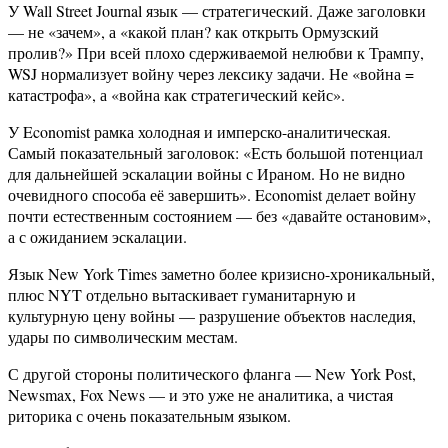
У Wall Street Journal язык — стратегический. Даже заголовки
— не «зачем», а «какой план? как открыть Ормузский
пролив?» При всей плохо сдерживаемой нелюбви к Трампу,
WSJ нормализует войну через лексику задачи. Не «война =
катастрофа», а «война как стратегический кейс».
У Economist рамка холодная и имперско-аналитическая.
Самый показательный заголовок: «Есть большой потенциал
для дальнейшей эскалации войны с Ираном. Но не видно
очевидного способа её завершить». Economist делает войну
почти естественным состоянием — без «давайте остановим»,
а с ожиданием эскалации.
Язык New York Times заметно более кризисно-хроникальный,
плюс NYT отдельно вытаскивает гуманитарную и
культурную цену войны — разрушение объектов наследия,
удары по символическим местам.
С другой стороны политического фланга — New York Post,
Newsmax, Fox News — и это уже не аналитика, а чистая
риторика с очень показательным языком.