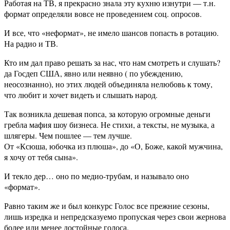
Работая на ТВ, я прекрасно знала эту кухню изнутри — т.н.
формат определяли вовсе не проведением соц. опросов.
И все, что «неформат», не имело шансов попасть в ротацию.
На радио и ТВ.
Кто им дал право решать за нас, что нам смотреть и слушать?
да Госдеп США, явно или неявно ( по убеждению,
неосознанно), но этих людей объединяла нелюбовь к тому,
что любит и хочет видеть и слышать народ.
Так возникла дешевая попса, за которую огромные деньги
гребла мафия шоу бизнеса. Не стихи, а тексты, не музыка, а
шлягеры. Чем пошлее — тем лучше.
От «Ксюша, юбочка из плюша», до «О, Боже, какой мужчина,
я хочу от тебя сына».
И текло дер… оно по медио-трубам, и называло оно
«формат».
Равно таким же и был конкурс Голос все прежние сезоны,
лишь изредка и непредсказуемо пропуская через свои жернова
более или менее достойные голоса.