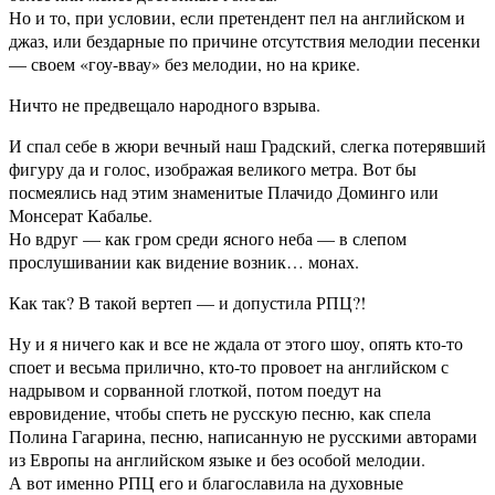
Но и то, при условии, если претендент пел на английском и
джаз, или бездарные по причине отсутствия мелодии песенки
— своем «гоу-ввау» без мелодии, но на крике.
Ничто не предвещало народного взрыва.
И спал себе в жюри вечный наш Градский, слегка потерявший
фигуру да и голос, изображая великого метра. Вот бы
посмеялись над этим знаменитые Плачидо Доминго или
Монсерат Кабалье.
Но вдруг — как гром среди ясного неба — в слепом
прослушивании как видение возник… монах.
Как так? В такой вертеп — и допустила РПЦ?!
Ну и я ничего как и все не ждала от этого шоу, опять кто-то
споет и весьма прилично, кто-то провоет на английском с
надрывом и сорванной глоткой, потом поедут на
евровидение, чтобы спеть не русскую песню, как спела
Полина Гагарина, песню, написанную не русскими авторами
из Европы на английском языке и без особой мелодии.
А вот именно РПЦ его и благославила на духовные