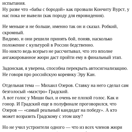
испытания.
Ну разве что «бабы с бородой» как прозвали Кончиту Вурст, у
нас пока не вывели (как породу для евровидения).
Не меньше и не больше, именно так он и сказал. Робкий,
скромный.
Видимо, и они решили принять бой, поняв, насколько
положение с культурой в России бедственно.
Но никто ведь всерьез не рассчитывал, что это вполне
ангажированное жюри даст пройти ему в финальный этап.
Задонская, я уверена, способна перекрыть автосигнализацию.
Не говоря про российскую кореянку Эру Кан.
Отдельная тема — Михаил Озеров. Ставку на него сделал сам
безголосый «маэстро» Градский.
А вот голос у Миши был, и очень не плохой голос. Как и
гонор. И Градский еще в полуфинале проговорился, что
Озеров — «самый реальный кандидат на победу». А кто
может возразить Градскому с этом шоу?
Но не учил устроители одного — что из всех членов жюри