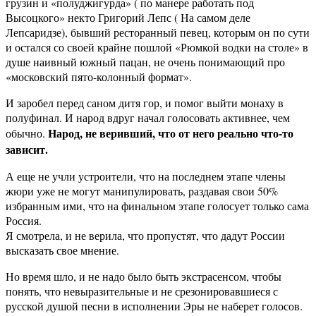
грузин и «полуджигурда» ( по манере работать под
Высоцкого» некто Григорий Лепс ( На самом деле
Лепсаридзе), бывший ресторанный певец, которым он по сути
и остался со своей крайне пошлой «Рюмкой водки на столе» в
душе наивный южный пацан, не очень понимающий про
«московский пято-колонный формат».
И заробел перед саном дитя гор, и помог выйти монаху в
полуфинал. И народ вдруг начал голосовать активнее, чем
Hарод, не веривший, что от него реально что-то
обычно.
зависит.
А еще не учли устроители, что на последнем этапе члены
жюри уже не могут манипулировать, раздавая свои 50%
избранным ими, что на финальном этапе голосует только сама
Россия.
Я смотрела, и не верила, что пропустят, что дадут России
высказать свое мнение.
Но время шло, и не надо было быть экстрасенсом, чтобы
понять, что невыразительные и не срезонировавшиеся с
русской душой песни в исполнении Эры не наберет голосов.