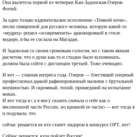
Она вылетела первой из четверки Кан-Задонская-Озеров-
Фотий.
За одно только издевательское исполнение «Темной ночи»,
песни священной для русского человека, которую какой-то
«мудрец» решил «осовременить» аранжировкой в стиле
модерн, я бы ее сослала на Магадан.
И Задонская со своим громовым голосом, но с таким явным
расчетом, что о душе как-то и стыдно было вспоминать,
должна была сойти с дистанции третьей. Тоже очевидно.
И вот — главная интрига года. Озеров — блестящий оперный
профессионал,эдакий рафинированный мальчик с брутальной
внешностью. И скромный, тихий, пришедший на испытание
монах.
И вот тогда я ( а я могу сказать сначала о себе как о
миллионной части России, но кровной ее части) — вот тогда я
и подумала, что
сейчас решается не кто станет лидером в конкурсе ОРТ, нет!
Сейчас решается, куда пойдет Россия!