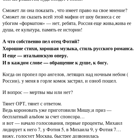
Сможет ли она показать , что имеет право на свое мнение?
Сможет ли сказать всей этой мафии от шоу бизнеса с ее
убогим «форматом» — нет, ребята, Россия еще жива,жива ее
душа, ее культура, память ее истории!
А что собственно пел отец Фотий?
Хорошие стихи, хорошая музыка, стиль русского романса.
И еще — итальянскую оперу.
И в каждом слове — обращение к душе, к богу.
Когда он пропел про ангелов, летящих над ночным небом (
России), у меня в горле комок застрял, и озноб пошел.
И вопрос — мертвы мы или нет?
Тянет ОРТ, тянет с ответом.
Ведь короновать уже приготовили Мишу,и приз —
бесплатный альбом за счет спонсора…
и вот — начало голосования, первые проценты, Михаил
лидирует к него 7, у Фотия 5, в Михаила 9, у Фотия 7…
вижу, голосует Москва, быстрее дозвонилась