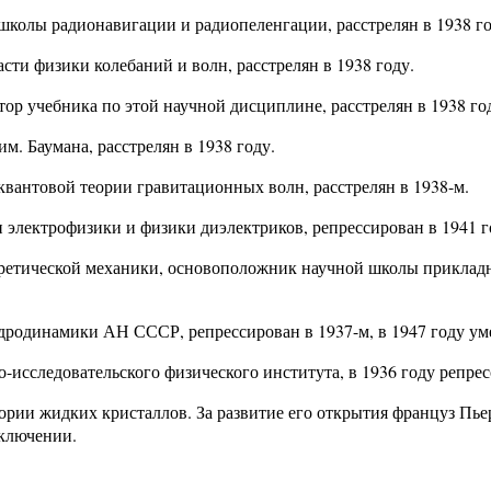
олы радионавигации и радиопеленгации, расстрелян в 1938 го
и физики колебаний и волн, расстрелян в 1938 году.
ор учебника по этой научной дисциплине, расстрелян в 1938 го
. Баумана, расстрелян в 1938 году.
вантовой теории гравитационных волн, расстрелян в 1938-м.
электрофизики и физики диэлектриков, репрессирован в 1941 го
етической механики, основоположник научной школы прикладно
родинамики АН СССР, репрессирован в 1937-м, в 1947 году ум
исследовательского физического института, в 1936 году репресс
ии жидких кристаллов. За развитие его открытия француз Пье
аключении.