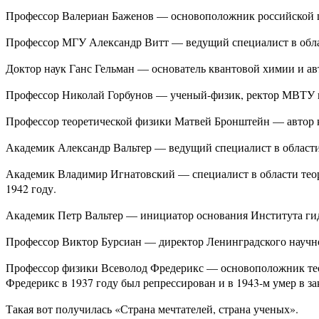
Профессор Валериан Баженов — основоположник российской шк
Профессор МГУ Александр Витт — ведущий специалист в област
Доктор наук Ганс Гельман — основатель квантовой химии и авт
Профессор Николай Горбунов — ученый-физик, ректор МВТУ им
Профессор теоретической физики Матвей Бронштейн — автор к
Академик Александр Вальтер — ведущий специалист в области 
Академик Владимир Игнатовский — специалист в области теор
1942 году.
Академик Петр Вальтер — инициатор основания Института гид
Профессор Виктор Бурсиан — директор Ленинградского научно-
Профессор физики Всеволод Фредерикс — основоположник теор
Фредерикс в 1937 году был репрессирован и в 1943-м умер в з
Такая вот получилась «Страна мечтателей, страна ученых».