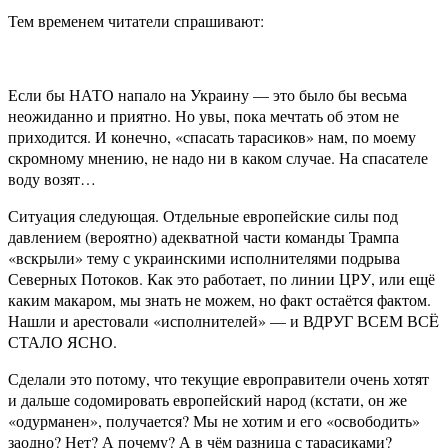
Тем временем читатели спрашивают:
Если бы НАТО напало на Украину — это было бы весьма
неожиданно и приятно. Но увы, пока мечтать об этом не
приходится. И конечно, «спасать тарасиков» нам, по моему
скромному мнению, не надо ни в каком случае. На спасателе
воду возят…
Ситуация следующая. Отдельные европейские силы под
давлением (вероятно) адекватной части команды Трампа
«вскрыли» тему с украинскими исполнителями подрыва
Северных Потоков. Как это работает, по линии ЦРУ, или ещё
каким макаром, мы знать не можем, но факт остаётся фактом.
Нашли и арестовали «исполнителей» — и ВДРУГ ВСЕМ ВСË
СТАЛО ЯСНО.
Сделали это потому, что текущие европравители очень хотят
и дальше содомировать европейский народ (кстати, он же
«одурманен», получается? Мы не хотим и его «освободить»
заодно? Нет? А почему? А в чём разница с тарасиками?