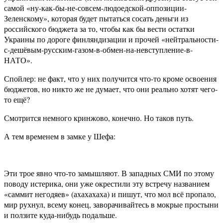
самой «ну-как-бы-не-совсем-людоедской-оппозиции-
Зеленскому», которая будет пытаться сосать деньги из
российского бюджета за то, чтобы как бы вести остатки
Украины по дороге финляндизации и прочей «нейтральности-
с-дешёвым-русским-газом-в-обмен-на-невступление-в-
НАТО».
Спойлер: не факт, что у них получится что-то кроме освоения
бюджетов, но никто же не думает, что они реально хотят чего-
то ещё?
Смотрится немного кринжово, конечно. Но таков путь.
А тем временем в замке у Шефа:
Эти трое явно что-то замышляют. В западных СМИ по этому
поводу истерика, они уже окрестили эту встречу названием
«саммит негодяев» (ахахахаха) и пишут, что мол всё пропало,
мир рухнул, всему конец, заворачивайтесь в мокрые простыни
и ползите куда-нибудь подальше.