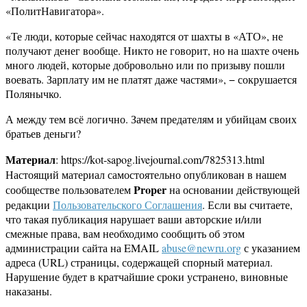
«ПолитНавигатора».
«Те люди, которые сейчас находятся от шахты в «АТО», не
получают денег вообще. Никто не говорит, но на шахте очень
много людей, которые добровольно или по призыву пошли
воевать. Зарплату им не платят даже частями», − сокрушается
Полянычко.
А между тем всё логично. Зачем предателям и убийцам своих
братьев деньги?
Материал
: https://kot-sapog.livejournal.com/7825313.html
Настоящий материал самостоятельно опубликован в нашем
Proper
сообществе пользователем
на основании действующей
редакции
Пользовательского Соглашения
. Если вы считаете,
что такая публикация нарушает ваши авторские и/или
смежные права, вам необходимо сообщить об этом
администрации сайта на EMAIL
abuse@newru.org
с указанием
адреса (URL) страницы, содержащей спорный материал.
Нарушение будет в кратчайшие сроки устранено, виновные
наказаны.