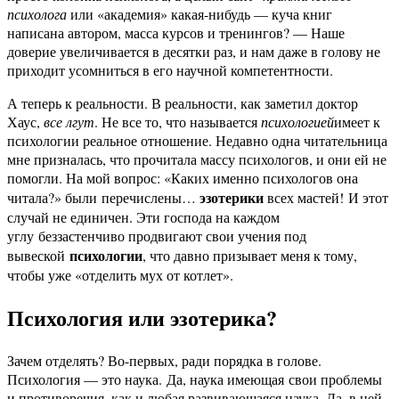
психолога
или «академия» какая-нибудь — куча книг
написана автором, масса курсов и тренингов? — Наше
доверие увеличивается в десятки раз, и нам даже в голову не
приходит усомниться в его научной компетентности.
А теперь к реальности. В реальности, как заметил доктор
Хаус,
все лгут
. Не все то, что называется
психологией
имеет к
психологии реальное отношение. Недавно одна читательница
мне призналась, что прочитала массу психологов, и они ей не
помогли. На мой вопрос: «Каких именно психологов она
эзотерики
читала?» были перечислены…
всех мастей! И этот
случай не единичен. Эти господа на каждом
углу беззастенчиво продвигают свои учения под
психологии
вывеской
, что давно призывает меня к тому,
чтобы уже «отделить мух от котлет».
Психология или эзотерика?
Зачем отделять? Во-первых, ради порядка в голове.
Психология — это наука. Да, наука имеющая свои проблемы
и противоречия, как и любая развивающаяся наука. Да, в ней