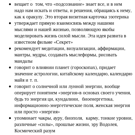
вещает о том, что «подсознание» знает все, и в нем
надо нам искать и ответы, и решения, обращаясь к нему,
как к оракулу. Это вторая визитная карточка эзотерика
утверждает прямую взаимосвязь между нашими
мыслями и нашей жизнью, позволяющую якобы
моделировать жизнь силой мысли. Эта идея развита в
известном фильме «Секрет»
рекомендует медитации, визуализации, аффирмации,
мантры, мудры, создавать мыслеформы, рисовать
мандалы
говорит о влиянии планет (гороскопах), придает
значение астрологии, китайскому календарю, календарю
майя и т. п.
говорит о солнечной или лунной энергии, вообще
оперирует понятием «энергия»в основах своего учения,
будь то энергия ци, кундалини, биоенергетика,
информационно-энергетические поля, женская энергия
или просто «энергия»
упоминает чакры, ауру, биополя, карму, тонкие уровни,
различные «силы», прошлые жизни, эру Водолея,
Космический разум