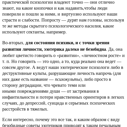
практической психологии владеют точно — они отлично
знают, на какие кнопочки и как надавить,чтобы люди
поверили и пошли за ними, и виртуозно используют наши
страсти и слабости. Попросту — дурят нам головы,
используя
те же методы скрытого психологического насилия, какие
используют сектанты, например.
для состояния психики, и с точки зрения
Во-вторых,
развития личности, эзотерика далеко не безобидна
. Да, она
любит цветисто говорить о «развитии», «личностном росте» и
т. п. Но говорить — это одно, а то, куда реально она ведет —
совсем другое. А ведут наши эзотерические психологи либо в
деструктивные культы, разрушающие личность напрочь (для
них даже есть название —
психокульты
), либо просто в
сторону деградации, что чревато теми или
иными повреждениями души — от застревания в
инфантильности и потери нравственных ориентиров в легких
случаях, до депрессий, суицида и серьезных психических
расстройств в тяжелых.
Если интересно, почему это все так, и каким образом с виду
безобидные советы эзотериков приводят к таким печальным