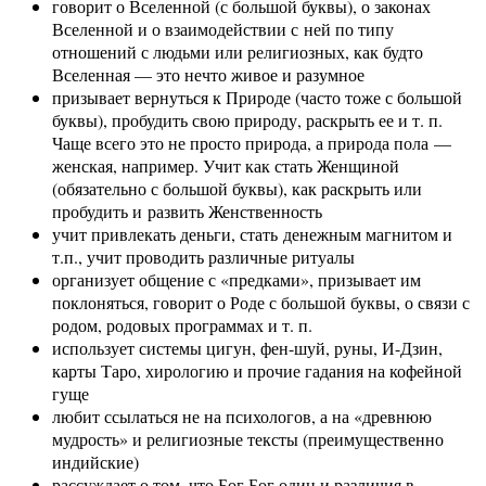
говорит о Вселенной (с большой буквы), о законах
Вселенной и о взаимодействии с ней по типу
отношений с людьми или религиозных, как будто
Вселенная — это нечто живое и разумное
призывает вернуться к Природе (часто тоже с большой
буквы), пробудить свою природу, раскрыть ее и т. п.
Чаще всего это не просто природа, а природа пола —
женская, например. Учит как стать Женщиной
(обязательно с большой буквы), как раскрыть или
пробудить и развить Женственность
учит привлекать деньги, стать денежным магнитом и
т.п., учит проводить различные ритуалы
организует общение с «предками», призывает им
поклоняться, говорит о Роде с большой буквы, о связи с
родом, родовых программах и т. п.
использует системы цигун, фен-шуй, руны, И-Дзин,
карты Таро, хирологию и прочие гадания на кофейной
гуще
любит ссылаться не на психологов, а на «древнюю
мудрость» и религиозные тексты (преимущественно
индийские)
рассуждает о том, что Бог Бог один и различия в