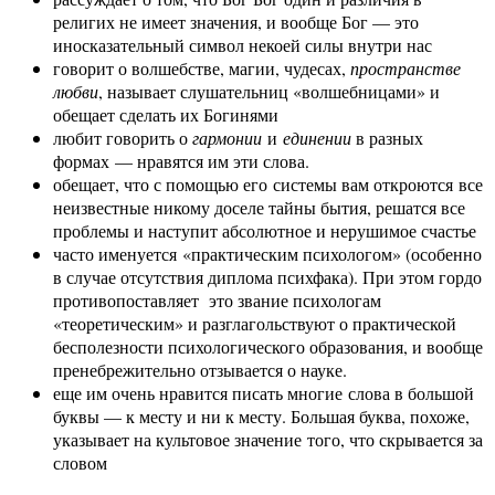
религих не имеет значения, и вообще Бог — это
иносказательный символ некоей силы внутри нас
говорит о волшебстве, магии, чудесах,
пространстве
любви
, называет слушательниц «волшебницами» и
обещает сделать их Богинями
любит говорить о
гармонии
и
единении
в разных
формах — нравятся им эти слова.
обещает, что с помощью его системы вам откроются все
неизвестные никому доселе тайны бытия, решатся все
проблемы и наступит абсолютное и нерушимое счастье
часто именуется «практическим психологом» (особенно
в случае отсутствия диплома психфака). При этом гордо
противопоставляет это звание психологам
«теоретическим» и разглагольствуют о практической
бесполезности психологического образования, и вообще
пренебрежительно отзывается о науке.
еще им очень нравится писать многие слова в большой
буквы — к месту и ни к месту. Большая буква, похоже,
указывает на культовое значение того, что скрывается за
словом