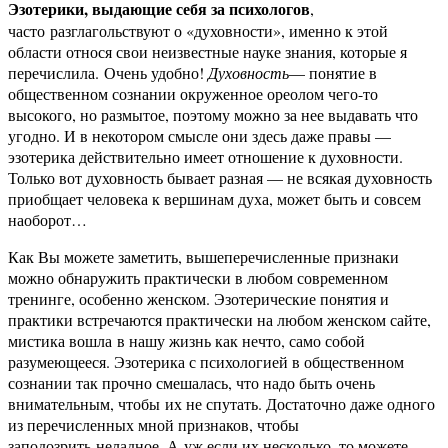
Эзотерики, выдающие себя за психологов
,
часто разглагольствуют о «духовности», именно к этой
области относя свои неизвестные науке знания, которые я
перечислила. Очень удобно!
Духовность
— понятие в
общественном сознании окруженное ореолом чего-то
высокого, но размытое, поэтому можно за нее выдавать что
угодно. И в некотором смысле они здесь даже правы —
эзотерика действительно имеет отношение к духовности.
Только вот духовность бывает разная — не всякая духовность
приобщает человека к вершинам духа, может быть и совсем
наоборот…
Как Вы можете заметить, вышеперечисленные признаки
можно обнаружить практически в любом современном
тренинге, особенно женском. Эзотерические понятия и
практики встречаются практически на любом женском сайте,
мистика вошла в нашу жизнь как нечто, само собой
разумеющееся. Эзотерика с психологией в общественном
сознании так прочно смешалась, что надо быть очень
внимательным, чтобы их не спутать. Достаточно даже одного
из перечисленных мной признаков, чтобы
заподозрить неладное. А уж если их несколько, то можете