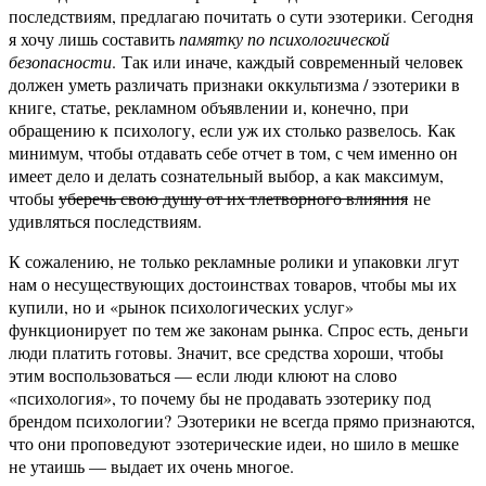
последствиям, предлагаю почитать о сути эзотерики. Сегодня
я хочу лишь составить
памятку по психологической
безопасности
. Так или иначе, каждый современный человек
должен уметь различать признаки оккультизма / эзотерики в
книге, статье, рекламном объявлении и, конечно, при
обращению к психологу, если уж их столько развелось. Как
минимум, чтобы отдавать себе отчет в том, с чем именно он
имеет дело и делать сознательный выбор, а как максимум,
чтобы
уберечь свою душу от их тлетворного влияния
не
удивляться последствиям.
К сожалению, не только рекламные ролики и упаковки лгут
нам о несуществующих достоинствах товаров, чтобы мы их
купили, но и «рынок психологических услуг»
функционирует по тем же законам рынка. Спрос есть, деньги
люди платить готовы. Значит, все средства хороши, чтобы
этим воспользоваться — если люди клюют на слово
«психология», то почему бы не продавать эзотерику под
брендом психологии? Эзотерики не всегда прямо признаются,
что они проповедуют эзотерические идеи, но шило в мешке
не утаишь — выдает их очень многое.