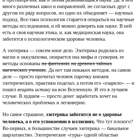
много различных школ и направлений, не согласных друг с
другом по ряду вопросов, но одно их объединяет — научных
подход. Все-таки психология старается опираться на научные
методы исследования, и ей можно доверять как науке. В ней
есть и своя научная этика, и, как медицинская наука, она
заботится о психологическом здоровье человека.
А эзотерика — совсем иное дело. Эзотерика родилась из
магии и оккультизма, опирается она мифы и суеверия, ее
методы основаны
на фантазиях
на древних тайных
магических учениях
. Да нет там никаких методов, на самом
деле — просто прочитал человек парочку книжек
эзотерических, практики поделал, а потом его «озарило» — и
пошел
вещать истину
на всю Вселенную. И это в лучшем
случае. В худшем — просто денег заработать хочет на
человеческих проблемах и легковерии.
эзотерика заботится не о здоровье
Но самое страшное,
человека, а о его успокоении в иллюзиях.
Что тут плохого?
Во-первых, в большинстве случаев эзотерика — банальное
шарлатанство. Эзотерические «гуры» одной областью