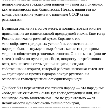
полиэтнической гражданской нацией — такой же примерно,
как американская или бразильская. Правда, нация эта до
конца развиться не успела и с падением СССР стала
распадаться.
Возникла она не на пустом месте, а позаимствовала многие
принципы из до-национальной предыдущей эпохи. Еще тогда
Россия, занимая огромный кусок Евразии с его
многообразием природных условий и, соответственно,
народов, была вынуждена выработать какие-то принципы
мирного общежития различных этносов. Она не могла (или не
хотела) пойти по пути европейцев, попросту истреблявших
всех, кто не желал стать единой нацией, а создала
собственный алгоритм, который работал несколько сотен лет
— группировка прочих народов вокруг русского, на
основании трансцедентной объединяющей идеи.
Донбасс был пережитком советского народа — эта парадигма
«объединиться вместе» была тут господствующей или, как
минимум, очень влиятельной. Это не удивительно — от
незалежности Донбасс очень сильно проиграл,
превратившись из преуспевающего региона в зачуханное и