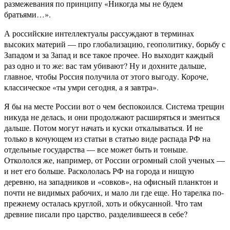
размежевания по принципу «Никогда мы не будем
братьями…».
А российские интеллектуалы рассуждают в терминах
высоких материй — про глобализацию, геополитику, борьбу с
Западом и за Запад и все такое прочее. Но выходит каждый
раз одно и то же: вас там убивают? Ну и дохните дальше,
главное, чтобы Россия получила от этого выгоду. Короче,
классическое «ты умри сегодня, а я завтра».
Я бы на месте России вот о чем беспокоился. Система трещин
никуда не делась, и они продолжают расширяться и змеиться
дальше. Потом могут начать и куски откалываться. И не
только в кочующем из статьи в статью виде распада РФ на
отдельные государства — все может быть и тоньше.
Откололся же, например, от России огромный слой ученых —
и нет его больше. Раскололась РФ на города и нищую
деревню, на западников и «совков», на офисный планктон и
почти не видимых рабочих, и мало ли где еще. Но тарелка по-
прежнему осталась круглой, хоть и обкусанной. Что там
древние писали про царство, разделившееся в себе?