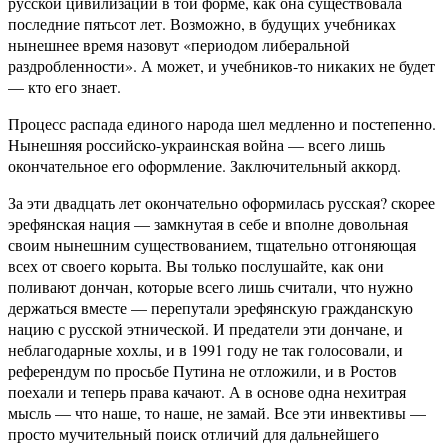
русской цивилизации в той форме, как она существовала
последние пятьсот лет. Возможно, в будущих учебниках
нынешнее время назовут «периодом либеральной
раздробленности». А может, и учебников-то никаких не будет
— кто его знает.
Процесс распада единого народа шел медленно и постепенно.
Нынешняя российско-украинская война — всего лишь
окончательное его оформление. Заключительный аккорд.
За эти двадцать лет окончательно оформилась русская? скорее
эрефянская нация — замкнутая в себе и вполне довольная
своим нынешним существованием, тщательно отгоняющая
всех от своего корыта. Вы только послушайте, как они
поливают дончан, которые всего лишь считали, что нужно
держаться вместе — перепутали эрефянскую гражданскую
нацию с русской этнической. И предатели эти дончане, и
неблагодарные хохлы, и в 1991 году не так голосовали, и
референдум по просьбе Путина не отложили, и в Ростов
поехали и теперь права качают. А в основе одна нехитрая
мысль — что наше, то наше, не замай. Все эти инвективы —
просто мучительный поиск отличий для дальнейшего