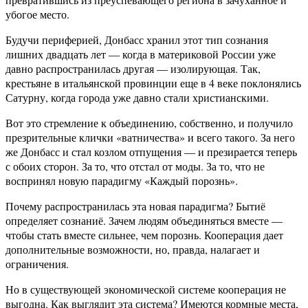
убогое место.
Будучи периферией, Донбасс хранил этот тип сознания
лишних двадцать лет — когда в материковой России уже
давно распространилась другая — изолирующая. Так,
крестьяне в итальянской провинции еще в 4 веке поклонялись
Сатурну, когда города уже давно стали христианскими.
Вот это стремление к объединению, собственно, и получило
презрительные клички «ватничества» и всего такого. За него
же Донбасс и стал козлом отпущения — и презирается теперь
с обоих сторон. За то, что отстал от моды. За то, что не
воспринял новую парадигму «Каждый порознь».
Почему распространилась эта новая парадигма? Бытиё
определяет сознаниё. Зачем людям объединяться вместе —
чтобы стать вместе сильнее, чем порознь. Кооперация дает
дополнительные возможности, но, правда, налагает и
ограничения.
Но в существующей экономической системе кооперация не
выгодна. Как выглядит эта система? Имеются кормные места,