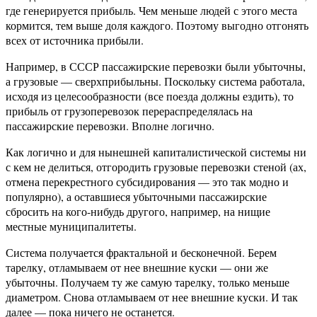
где генерируется прибыль. Чем меньше людей с этого места
кормится, тем выше доля каждого. Поэтому выгодно отгонять
всех от источника прибыли.
Например, в СССР пассажирские перевозки были убыточны,
а грузовые — сверхприбыльны. Поскольку система работала,
исходя из целесообразности (все поезда должны ездить), то
прибыль от грузоперевозок перераспределялась на
пассажирские перевозки. Вполне логично.
Как логично и для нынешней капиталистической системы ни
с кем не делиться, отгородить грузовые перевозки стеной (ах,
отмена перекрестного субсидирования — это так модно и
популярно), а оставшиеся убыточными пассажирские
сбросить на кого-нибудь другого, например, на нищие
местные муниципалитеты.
Система получается фрактальной и бесконечной. Берем
тарелку, отламываем от нее внешние куски — они же
убыточны. Получаем ту же самую тарелку, только меньше
диаметром. Снова отламываем от нее внешние куски. И так
далее — пока ничего не останется.