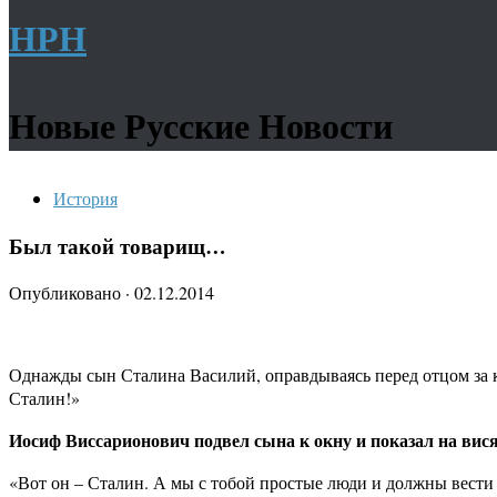
НРН
Новые Русские Новости
История
Был такой товарищ…
Опубликовано
·
02.12.2014
Однажды сын Сталина Василий, оправдываясь перед отцом за ка
Сталин!»
Иосиф Виссарионович подвел сына к окну и показал на ви
«Вот он – Сталин. А мы с тобой простые люди и должны вести 