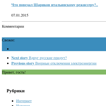
Что поведал Шариков итальянскому режиссеру?..
07.01.2015
Комментарии
Свежее:
Next story
Вдруг русские придут?
Previous story
Веерные отключения электроэнергии
Привет, гость!
Рубрики
Интернет
История