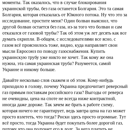
моменты. Так оказалось, что в случае блокирования
украинской трубы, без газа останется Болгария. Это та самая
Болгария, которая отказалась от Южного потока. Ну что это за
исследование, простите меня? Один болван выяснил, что
другой болван остается без газа, из-за того что болван и сам
отказался от газовой трубы? Так об этом уж лет десять как все
думать охрипли. В-общем, с исследователями все ясно, с
газом всё прояснилось тоже, видно, куда направляет свои
мысли Евросоюз по поводу газоснабжения. Купить
украинскую трубу уже никто не хочет. Так кому же она
нужна, эта самая украинская труба? Разумеется, самой
Украине и никому больше.
Давайте несколько слов скажем и об этом. Кому-нибудь
приходило в голову, почему Украина предпочитает реверсный
газ прямым поставкам российского газа? Выгоды от реверса
не очевидны, цена на споте не всегда ниже контрактной,
иногда даже дороже. Так зачем же брать к работе схему,
которая ничего не гарантирует, ведь завтра цена на газ может
просто взлететь, что тогда? Риски здесь просто огромные. Тут
всё просто, тогда Украина будет покупать более дорогой газ,
потому что она получает его в долг. За него платить не