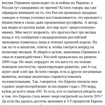
внутри Германии происходит из-за войны на Украине, а
Россия тут совершенно не причем? Кстати говоря, мы уже
обращали внимание на то, что Россия прожевала западные
санкции и теперь успешно восстанавливается, это признают с
бешенством в глазах даже прожженные русофобы. А автор,
как видно из цитаты выше, все еще жует «рецессионную»
жвачку. Мне могут возразить, что прогноз был три месяца
назад и что сообщения о выздоровлении российской
экономики появились лишь в течение прошлой недели. Ну
так на то и аналитик, отвечу я, чтобы смотреть вперед на
несколько месяцев. В общем и целом, экономика Германии в
смысле взаимодействия с Россией провалилась на уровень
2009 года. Не знаю, порадует ли это кого-то, но похоже
немецкие институты, проектирующие развитие, уже 6-год
жуют свой хлеб зря. Кстати говоря, есть и другие негативные
моменты, которые аналитики стараются показать
положительными. Так, говорится, что Европа снизила свое
годовое энергопотребление за последние годы с 550 млрд.
кубов до всего лишь 450. То есть, кто-то пытается убедить нас
в том, что Европа стала менее энергозатратной на почти 20%?
Да если бы удалось достичь экономии в 3-5 процентов Европа