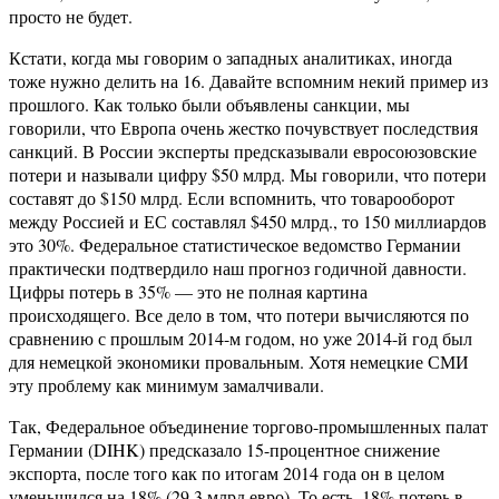
просто не будет.
Кстати, когда мы говорим о западных аналитиках, иногда
тоже нужно делить на 16. Давайте вспомним некий пример из
прошлого. Как только были объявлены санкции, мы
говорили, что Европа очень жестко почувствует последствия
санкций. В России эксперты предсказывали евросоюзовские
потери и называли цифру $50 млрд. Мы говорили, что потери
составят до $150 млрд. Если вспомнить, что товарооборот
между Россией и ЕС составлял $450 млрд., то 150 миллиардов
это 30%. Федеральное статистическое ведомство Германии
практически подтвердило наш прогноз годичной давности.
Цифры потерь в 35% — это не полная картина
происходящего. Все дело в том, что потери вычисляются по
сравнению с прошлым 2014-м годом, но уже 2014-й год был
для немецкой экономики провальным. Хотя немецкие СМИ
эту проблему как минимум замалчивали.
Так, Федеральное объединение торгово-промышленных палат
Германии (DIHK) предсказало 15-процентное снижение
экспорта, после того как по итогам 2014 года он в целом
уменьшился на 18% (29,3 млрд евро). То есть, 18% потерь в