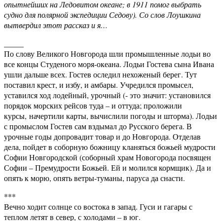
опытнейших на Ледовитом океане; в 1911 помог выбрать
судно для полярной экспедиции Седову). Со слов Лоушкина
вытвердил этот рассказ и я…
_____
По слову Великого Новгорода шли промышленные лодьи во
все концы Студеного моря-океана. Лодьи Гостева сына Ивана
ушли дальше всех. Гостев оследил нехоженый берег. Тут
поставил крест, и избу, и амбары. Учредился промысел,
уставился ход лодейный, урочный (- это значит: установился
порядок морских рейсов туда – и оттуда; проложили
курсы, начертили карты, вычислили погоды и шторма). Лодьи
с промыслом Гостев сам вздымал до Русского берега. В
урочные годы допровадит товар и до Новгорода. Отделав
дела, пойдет в соборную божницу кланяться божьей мудрости
Софии Новгородской (соборный храм Новогорода посвящен
Софии – Премудрости Божьей. Ей и молился кормщик). Да и
опять к морю, опять ветры-туманы, паруса да снасти.
***
Вечно ходит солнце со востока в запад. Гуси и гагары с
теплом летят в север, с холодами – в юг.