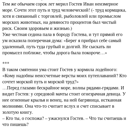
Тем же обычаем сорок лет мерил Гостев Иван неизмерное
море. Сочти этот путь и труд человеческий! (- труд кормщика,
хотя и связанный с торговлей, рыболовлей или промыслом
морских животных, на девяносто процентов был чистый
риск. Своим здоровьем и жизнью.)
Уже честная седина пала в бороду Гостева, и тут прямой его
ум исказила поперечная дума: «Берег я прибрал себе самый
удаленный, путь туда грубый и долгий. Не сыскать ли
промысел поближе, чтобы дорога была покороче…»
***
В таком смятении ума стоит Гостев у кормила лодейного:
«Кому надобны неиссчетные версты моих путеплаваний? Кто
сочтет морской путь и морской труд?»
…Перед глазами бескрайное море, волны рядами-грядами. И
видит Гостев: у середовой мачты стоит огнезрачная девица. У
нее огненные крылья и венец, на ней багряница, истканная
молниями. Она что-то считает вслух и счет списывает в
золотую книгу.
– Кто ты, о госпожа? – ужаснулся Гостев. – Что ты считаешь и
что пишешь?