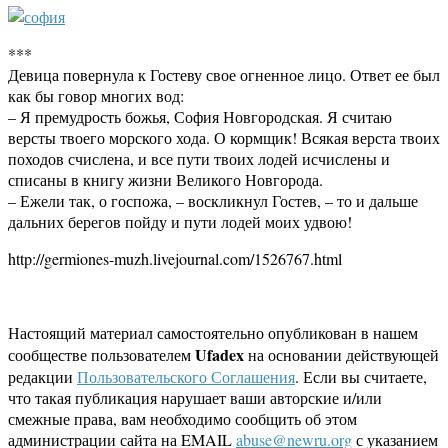
***
Девица повернула к Гостеву свое огненное лицо. Ответ ее был
как бы говор многих вод:
– Я премудрость божья, София Новгородская. Я считаю
версты твоего морского хода. О кормщик! Всякая верста твоих
походов счислена, и все пути твоих лодей исчислены и
списаны в книгу жизни Великого Новгорода.
– Ежели так, о госпожа, – воскликнул Гостев, – то и дальше
дальних берегов пойду и пути лодей моих удвою!
http://germiones-muzh.livejournal.com/1526767.html
Настоящий материал самостоятельно опубликован в нашем
Ufadex
сообществе пользователем
на основании действующей
редакции
Пользовательского Соглашения
. Если вы считаете,
что такая публикация нарушает ваши авторские и/или
смежные права, вам необходимо сообщить об этом
администрации сайта на EMAIL
abuse@newru.org
с указанием