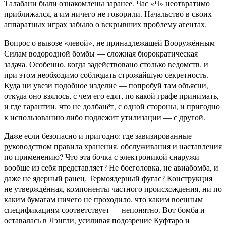
Талабани были ознакомлены заранее. Час «Ч» неотвратимо
приближался, а им ничего не говорили. Начальство в своих
аппаратных играх забыло о вскрывших проблему агентах.
Вопрос о вывозе «левой», не принадлежащей Вооружённым
Силам водородной бомбы — сложная бюрократическая
задача. Особенно, когда задействовано столько ведомств, и
при этом необходимо соблюдать строжайшую секретность.
Куда ни увези подобное изделие — попробуй там объясни,
откуда оно взялось, с чем его едят, по какой графе принимать,
и где гарантии, что не долбанёт, с одной стороны, и пригодно
к использованию либо подлежит утилизации — с другой.
Даже если безопасно и пригодно: где завизированные
руководством правила хранения, обслуживания и наставления
по применению? Что эта бочка с электроникой снаружи
вообще из себя представляет? Не боеголовка, не авиабомба, и
даже не ядерный ранец. Термоядерный фугас? Конструкция
не утверждённая, компоненты частного происхождения, ни по
каким бумагам ничего не проходило, что каким военным
спецификациям соответствует — непонятно. Вот бомба и
оставалась в Лэнгли, усиливая подозрение Куфтаро и