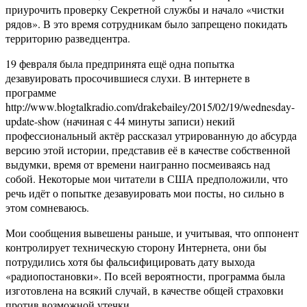
приурочить проверку Секретной службы и начало «чистки
рядов». В это время сотрудникам было запрещено покидать
территорию разведцентра.
19 февраля была предпринята ещё одна попытка
дезавуировать просочившиеся слухи. В интернете в
программе
http://www.blogtalkradio.com/drakebailey/2015/02/19/wednesday-
update-show (начиная с 44 минуты записи) некий
профессиональный актёр рассказал утрированную до абсурда
версию этой истории, представив её в качестве собственной
выдумки, время от времени наигранно посмеиваясь над
собой. Некоторые мои читатели в США предположили, что
речь идёт о попытке дезавуировать мои посты, но сильно в
этом сомневаюсь.
Мои сообщения вывешены раньше, и учитывая, что оппонент
контролирует техническую сторону Интернета, они бы
потрудились хотя бы фальсифицировать дату выхода
«радиопостановки». По всей вероятности, программа была
изготовлена на всякий случай, в качестве общей страховки
против возможной утечки.