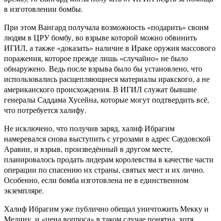
в изготовлении бомбы.
При этом Вангард получала возможность «подарить» своим
людям в ЦРУ бомбу, во взрыве которой можно обвинить
ИГИЛ, а также «доказать» наличие в Ираке оружия массового
поражения, которое прежде лишь «случайно» не было
обнаружено. Ведь после взрыва было бы установлено, что
использовались расщепляющиеся материалы иракского, а не
американского происхождения. В ИГИЛ служат бывшие
генералы Саддама Хусейна, которые могут подтвердить всё,
что потребуется халифу.
Не исключено, что получив заряд, халиф Ибрагим
намеревался снова выступить с угрозами в адрес Саудовской
Аравии, и взрыв, произведённый в другом месте,
планировалось продать лидерам королевства в качестве части
операции по спасению их страны, святых мест и их лично.
Особенно, если бомба изготовлена не в единственном
экземпляре.
Халиф Ибрагим уже публично обещал уничтожить Мекку и
Медину, и «цена вопроса» в таком случае понятна, хотя