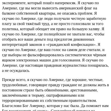
эксперименте, который пошёл наперекосяк. Я скучаю по
Америке, где вы могли вывесить американский флаг на
балконе собственной квартиры, не опасаясь проблем. Я
скучаю по Америке, где люди получали честную заработную
плату за свой тяжёлый труд, а не просто голосовали за того
политика, который обещает им право на большую халяву. Я
скучаю по Америке, где полицейские не хватали вас, чтобы
отобрать все ваши деньги под предлогом диковинных
интерпретаций законов о «гражданской конфискации». Я
скучаю по Америке, где ваш голос на самом деле считали, и
где выборы не фальсифицировались систематически чёрным
ящиком электронных машин для голосования. Я скучаю по
Америке, где настоящая правдивая журналистика поощрялась,
а не осуждалась.
Прежде всего, я скучаю по Америке, где хорошие, честные,
трудолюбивые, говорящие правду граждане не должны жить в
постоянном страхе быть обвинёнными, арестованными,
заключёнными в тюрьму, оштрафованными или
терроризированными их собственным правительством.
Благослови Бог Америку, которая у нас была. Да поможет нам
Бог восстановить её снова». Сокращённый перевод из