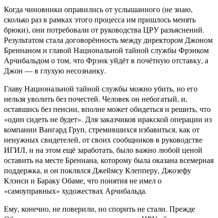
Когда чиновники оправились от услышанного (не знаю,
сколько раз в рамках этого процесса им пришлось менять
брюки), они потребовали от руководства ЦРУ разъяснений.
Результатом стала договорённость между директором Джоном
Бреннаном и главой Национальной тайной службы Фрэнком
Арчибальдом о том, что Фрэнк уйдёт в почётную отставку, а
Джон — в глухую несознанку.
Главу Национальной тайной службы можно убить, но его
нельзя уволить без почестей. Человек он небогатый, и,
оставшись без пенсии, вполне может обидеться и решить, что
«один сидеть не будет». Для заказчиков иракской операции из
компании Вангард Груп, стремившихся избавиться, как от
ненужных свидетелей, от своих сообщников в руководстве
ИГИЛ, и на этом ещё заработать, было важно любой ценой
оставить на месте Бреннана, которому была оказана всемерная
поддержка, и он поклялся Джеймсу Клепперу, Джозефу
Клэнси и Бараку Обаме, что понятия не имел о
«самоуправных» художествах Арчибальда.
Ему, конечно, не поверили, но спорить не стали. Прежде