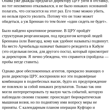
Обама уже дважды предлагал директору ЦРУ уйти в отставку,
но тот неизменно отказывался, и не было никаких оснований
полагать, что согласится на этот раз. Его тоже можно убить,
но нельзя просто уволить. Потому что он тоже может
обидеться, а уж Бреннан-то тем более «один сидеть не будет».
Было найдено креативное решение. В ЦРУ пройдёт
структурная реорганизация, под предлогом которой людей
Бреннана (или Вангард, кому как удобнее называть) подвинут.
На место Арчибальда назначат бывшего резидента в Кабуле
(это отдельная песня, для другого поста), который присмотрит
за директором. Я лично убеждена, что справится (пройдоха —
пробы негде ставить).
Однако двое обеспокоенных агентов, прекрасно знающих о
роли директора ЦРУ, восприняли все эти подковёрные
комбинации в поднебесных высях, будто их предупреждение
не повлекло за собой никаких результатов. Только так они
могли интерпретировать ту малую часть событий, которую
наблюдали своими глазами: происходит бюрократическая
мышиная возня, но по поднятому ими вопросу меры не
приняты. С календарным планом операции Куфтаро и