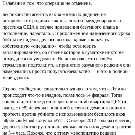
Талабани в том, что операция не отменена.
Беспокойство агентов как за жизнь их родичей на
исторических родинах, так и за остатки международного
престижа США в случае приведения безумного плана в
исполнение, нарастало. С приближением назначенного срока
бойцы не видели другого выхода, кроме как начать
собственную «операцию», чтобы остановить
запланированную, об отмене которой в суматохе никто не
потрудился их уведомить. Не исключаю, что в своём
стремлении подтолкнуть к принятию разумного решения они
намеревались просто попугать начальство — и это в полной
мере удалось.
Первое сообщение, свидетельствующее о том, что в Лэнгли
происходит что-то неладное, появилось 14 февраля. Тогда
сообщили, что въезд на территорию штаб-квартиры ЦРУ (и
выезд с неё) перекрыт полицией в связи с демонстрациями
протеста против убийств с использованием беспилотников.
http://dcindymedia.org/node/521. С ноября 2012 года раз в месяц
дороги у Лэнгли рутинно перекрывались из-за демонстрантов
на 3-4 часа. Похоже, что к этому мероприятию решили