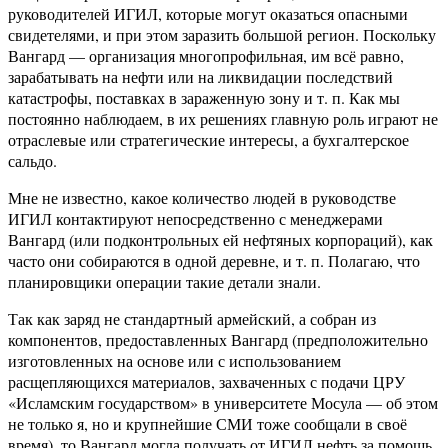
руководителей ИГИЛ, которые могут оказаться опасными
свидетелями, и при этом заразить большой регион. Поскольку
Вангард — организация многопрофильная, им всё равно,
зарабатывать на нефти или на ликвидации последствий
катастрофы, поставках в зараженную зону и т. п. Как мы
постоянно наблюдаем, в их решениях главную роль играют не
отраслевые или стратегические интересы, а бухгалтерское
сальдо.
Мне не известно, какое количество людей в руководстве
ИГИЛ контактируют непосредственно с менеджерами
Вангард (или подконтрольных ей нефтяных корпораций), как
часто они собираются в одной деревне, и т. п. Полагаю, что
планировщики операции такие детали знали.
Так как заряд не стандартный армейский, а собран из
компонентов, предоставленных Вангард (предположительно
изготовленных на основе или с использованием
расщепляющихся материалов, захваченных с подачи ЦРУ
«Исламским государством» в университете Мосула — об этом
не только я, но и крупнейшие СМИ тоже сообщали в своё
время), то Вангард могла получать от ИГИЛ нефть за помощь