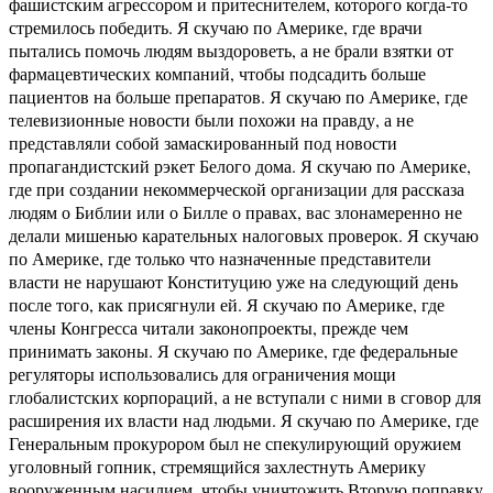
фашистским агрессором и притеснителем, которого когда-то
стремилось победить. Я скучаю по Америке, где врачи
пытались помочь людям выздороветь, а не брали взятки от
фармацевтических компаний, чтобы подсадить больше
пациентов на больше препаратов. Я скучаю по Америке, где
телевизионные новости были похожи на правду, а не
представляли собой замаскированный под новости
пропагандистский рэкет Белого дома. Я скучаю по Америке,
где при создании некоммерческой организации для рассказа
людям о Библии или о Билле о правах, вас злонамеренно не
делали мишенью карательных налоговых проверок. Я скучаю
по Америке, где только что назначенные представители
власти не нарушают Конституцию уже на следующий день
после того, как присягнули ей. Я скучаю по Америке, где
члены Конгресса читали законопроекты, прежде чем
принимать законы. Я скучаю по Америке, где федеральные
регуляторы использовались для ограничения мощи
глобалистских корпораций, а не вступали с ними в сговор для
расширения их власти над людьми. Я скучаю по Америке, где
Генеральным прокурором был не спекулирующий оружием
уголовный гопник, стремящийся захлестнуть Америку
вооруженным насилием, чтобы уничтожить Вторую поправку