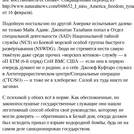
http://www.naturalnews.com/048652_I_miss_America_freedom_tyra
от 16 февраля).
Подобную ностальгию по другой Америке испытывает далеко
не только Майк Адамс. Джонатан Талабани попал в Отдел
специальной деятельности (SAD) Национальной тайной
службы (NCS) из Боевой морской особой группы быстрого
развёртывания (NSWDG). Люди не стремятся нести самую
тяжёлую даже среди прочих «морских котиков» службу — в
оП БТМ (6-й отряд) СпН ВМС США — если они в первую
очередь думают не о родине, а о себе. Джозеф Куфтаро служил
в Антитеррористическом центре/Специальные операции
(CTC/SO) — и тоже не в хлеборезке. Силой их туда никто не
загонял.
С психикой у обоих всё в норме. Как обеспокоенные, но
законопослушные государственные служащие они нашли
легитимный способ обойти своё руководство, которому не
могли доверять — обратившись в Белый дом, откуда должен
был исходить приказ о взрыве водородной бомбы, будь он на
самом деле санкционирован государством.