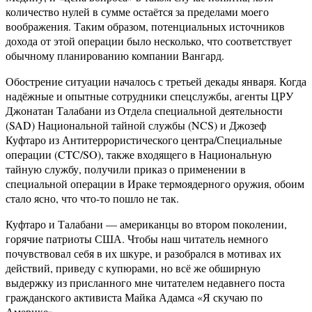
количество нулей в сумме остаётся за пределами моего
воображения. Таким образом, потенциальных источников
дохода от этой операции было несколько, что соответствует
обычному планированию компании Вангард.
Обострение ситуации началось с третьей декады января. Когда
надёжные и опытные сотрудники спецслужбы, агенты ЦРУ
Джонатан Талабани из Отдела специальной деятельности
(SAD) Национальной тайной службы (NCS) и Джозеф
Куфтаро из Антитеррористического центра/Специальные
операции (CTC/SO), также входящего в Национальную
тайную службу, получили приказ о применении в
специальной операции в Ираке термоядерного оружия, обоим
стало ясно, что что-то пошло не так.
Куфтаро и Талабани — американцы во втором поколении,
горячие патриоты США. Чтобы наш читатель немного
почувствовал себя в их шкуре, и разобрался в мотивах их
действий, приведу с купюрами, но всё же обширную
выдержку из присланного мне читателем недавнего поста
гражданского активиста Майка Адамса «Я скучаю по
Америке».