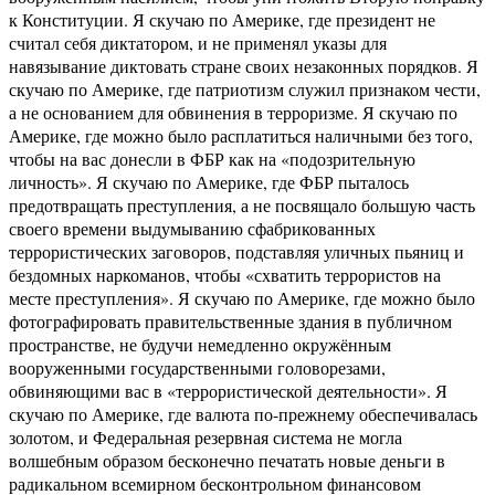
к Конституции. Я скучаю по Америке, где президент не
считал себя диктатором, и не применял указы для
навязывание диктовать стране своих незаконных порядков. Я
скучаю по Америке, где патриотизм служил признаком чести,
а не основанием для обвинения в терроризме. Я скучаю по
Америке, где можно было расплатиться наличными без того,
чтобы на вас донесли в ФБР как на «подозрительную
личность». Я скучаю по Америке, где ФБР пыталось
предотвращать преступления, а не посвящало большую часть
своего времени выдумыванию сфабрикованных
террористических заговоров, подставляя уличных пьяниц и
бездомных наркоманов, чтобы «схватить террористов на
месте преступления». Я скучаю по Америке, где можно было
фотографировать правительственные здания в публичном
пространстве, не будучи немедленно окружённым
вооруженными государственными головорезами,
обвиняющими вас в «террористической деятельности». Я
скучаю по Америке, где валюта по-прежнему обеспечивалась
золотом, и Федеральная резервная система не могла
волшебным образом бесконечно печатать новые деньги в
радикальном всемирном бесконтрольном финансовом