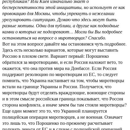
республикам? Или Киев изначально знает о
бесперспективности этой инициативы, но использует ее как
провокацию для Москвы, чтобы упрекнуть о нежелании
урегулировать сиитуацию. Думаю что здесь могут быть
разные мотивы. Одни для публики, а другие как подводные
камни о которых не подозревают… Могли бы Вы подробнее
остановиться на вопросе о миротворцах? Спасибо.
Вот на этом вопросе давайте мы остановимся чуть подробнее.
Здесь есть несколько вариантов, которые могут выставить
Россию в плохом свете. Вариант первый: Порошенко
обратился за миротворцами, и если Россия наложит вето, то
окажется, что она против мира на Донбассе. Если Россия
поддержит резолюцию по миротворцам из ЕС, то следует
помнить, что Украина настаивает на том, чтобы миротворцы
встали на границе Украины и России. Получается, что
миротворцы будут отделять враждующие, воюющие стороны
и в этом смысле российская граница показывает, что Россия
сторона конфликта, а иначе зачем бы там стояли миротворцы?
Еще один момент это то, что Украиной планируется
полицейская операция миротворцев, а не военная. Означает
это лишь то, что Порошенко по-прежнему расчитывает
получать деньги от ЕС и в случае с полицейской операцией