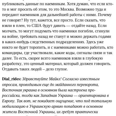
публиковать данные по наемникам. Хотя думаю, что если кто-
то и мог просить об этом, то это Москва. Возможно туда и
передают наемников для дальнейшей работы с ними. Почему
не говорят? Ну тут, кажется, все просто. Если сказать, что
взяли в плен, то США будут давить — отдайте назад. Если
молчать, то могут подумать что наемники погибли, сгинули
на войне, требовать назад не станут и можно держать годами
в каких-нибудь следственных подразделениях. Здесь уже
никто не будет торопить, и с наемниками можно работать, кто
командиры, где участвовали, какие коды, сигналы связи и так
далее. То есть, скорее всего наемников взяли в глубокую
разработку, это ценный материал, который должен говорить.
Отдавать таких людей – дело глупое.
Dial_rides:
Здравствуйте Майкл! Согласно известным
опросам, проводимым еще до майданного переворота,
Восточная украина в основном была настроена про-
российски, тогда как Западная Украина — ориентирована в
Европу. Так вот, не покидает ощущение, что под тотальную
мобилизацию в Украинскую армию попадают в основном
жители Восточной Украины, их гребут практически