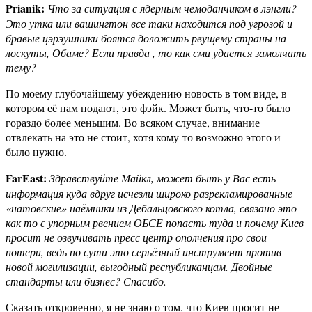
Prianik:
Что за ситуация с ядерным чемоданчиком в лэнгли?
Это утка или вашингтон все таки находится под угрозой и
бравые цэрэушники боятся доложить рвущему страны на
лоскуты, Обаме? Если правда , то как сми удается замолчать
тему?
По моему глубочайшему убеждению новость в том виде, в
котором её нам подают, это фэйк. Может быть, что-то было
гораздо более меньшим. Во всяком случае, внимание
отвлекать на это не стоит, хотя кому-то возможно этого и
было нужно.
FarEast:
Здравствуйте Майкл, может быть у Вас есть
информация куда вдруг исчезли широко разрекламированные
«натовские» наёмники из Дебальцовского котла, связано это
как то с упорным рвением ОБСЕ попасть туда и почему Киев
просит не озвучивать пресс центр ополчения про свои
потери, ведь по сути это серьёзный инструмент против
новой могилизации, выгодный республиканцам. Двойные
стандарты или бизнес? Спасибо.
Сказать откровенно, я не знаю о том, что Киев просит не