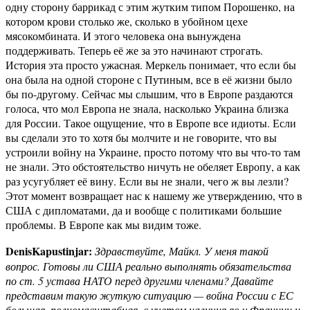
одну сторону баррикад с этим жутким типом Порошенко, на
котором крови столько же, сколько в убойном цехе
мясокомбината. И этого человека она вынуждена
поддерживать. Теперь её же за это начинают строгать.
История эта просто ужасная. Меркель понимает, что если бы
она была на одной стороне с Путиным, все в её жизни было
бы по-другому. Сейчас мы слышим, что в Европе раздаются
голоса, что мол Европа не знала, насколько Украина близка
для России. Такое ощущение, что в Европе все идиоты. Если
вы сделали это то хотя бы молчите и не говорите, что вы
устроили войну на Украине, просто потому что вы что-то там
не знали. Это обстоятельство ничуть не обеляет Европу, а как
раз усугубляет её вину. Если вы не знали, чего ж вы лезли?
Этот момент возвращает нас к нашему же утверждению, что в
США с дипломатами, да и вообще с политиками большие
проблемы. В Европе как мы видим тоже.
DenisKapustinjar:
Здравствуйте, Майкл. У меня такой
вопрос. Готовы ли США реально выполнять обязательства
по ст. 5 устава НАТО перед другими членами? Давайте
представим такую жуткую ситуацию — война России с ЕС
большая, полномасштабная, с учетом наличия яо у Франции и