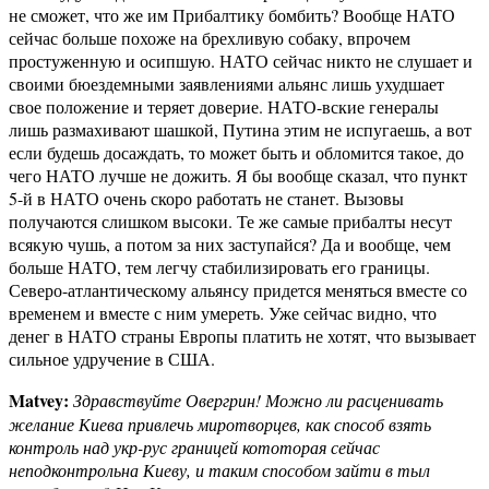
не сможет, что же им Прибалтику бомбить? Вообще НАТО
сейчас больше похоже на брехливую собаку, впрочем
простуженную и осипшую. НАТО сейчас никто не слушает и
своими бюездемными заявлениями альянс лишь ухудшает
свое положение и теряет доверие. НАТО-вские генералы
лишь размахивают шашкой, Путина этим не испугаешь, а вот
если будешь досаждать, то может быть и обломится такое, до
чего НАТО лучше не дожить. Я бы вообще сказал, что пункт
5-й в НАТО очень скоро работать не станет. Вызовы
получаются слишком высоки. Те же самые прибалты несут
всякую чушь, а потом за них заступайся? Да и вообще, чем
больше НАТО, тем легчу стабилизировать его границы.
Северо-атлантическому альянсу придется меняться вместе со
временем и вместе с ним умереть. Уже сейчас видно, что
денег в НАТО страны Европы платить не хотят, что вызывает
сильное удручение в США.
Matvey:
Здравствуйте Овергрин! Можно ли расценивать
желание Киева привлечь миротворцев, как способ взять
контроль над укр-рус границей кототорая сейчас
неподконтрольна Киеву, и таким способом зайти в тыл