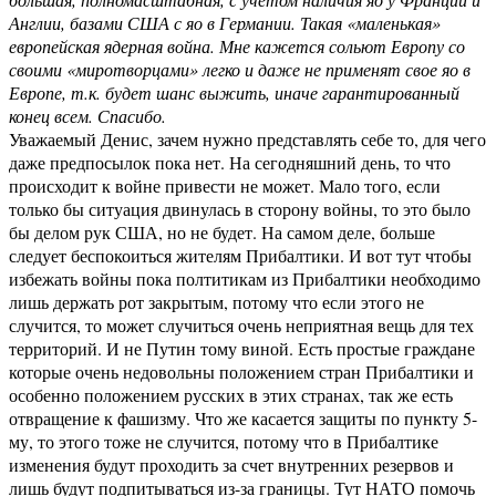
Англии, базами США с яо в Германии. Такая «маленькая»
европейская ядерная война. Мне кажется сольют Европу со
своими «миротворцами» легко и даже не применят свое яо в
Европе, т.к. будет шанс выжить, иначе гарантированный
конец всем. Спасибо.
Уважаемый Денис, зачем нужно представлять себе то, для чего
даже предпосылок пока нет. На сегодняшний день, то что
происходит к войне привести не может. Мало того, если
только бы ситуация двинулась в сторону войны, то это было
бы делом рук США, но не будет. На самом деле, больше
следует беспокоиться жителям Прибалтики. И вот тут чтобы
избежать войны пока полтитикам из Прибалтики необходимо
лишь держать рот закрытым, потому что если этого не
случится, то может случиться очень неприятная вещь для тех
территорий. И не Путин тому виной. Есть простые граждане
которые очень недовольны положением стран Прибалтики и
особенно положением русских в этих странах, так же есть
отвращение к фашизму. Что же касается защиты по пункту 5-
му, то этого тоже не случится, потому что в Прибалтике
изменения будут проходить за счет внутренних резервов и
лишь будут подпитываться из-за границы. Тут НАТО помочь