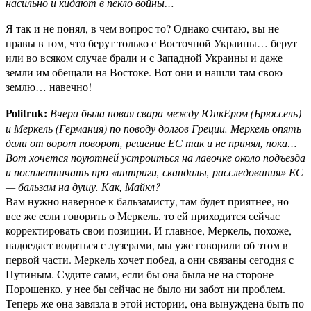
насильно и кидают в пекло войны…
Я так и не понял, в чем вопрос то? Однако считаю, вы не
правы в том, что берут только с Восточной Украины… берут
или во всяком случае брали и с Западной Украины и даже
земли им обещали на Востоке. Вот они и нашли там свою
землю… навечно!
Politruk:
Вчера была новая свара между ЮнкЕром (Брюссель)
и Меркель (Германия) по поводу долгов Греции. Меркель опять
дали от ворот поворот, решение ЕС так и не принял, пока…
Вот хочется поуютней устроиться на лавочке около подъезда
и посплетничать про «интриги, скандалы, расследования» ЕС
— бальзам на душу. Как, Майкл?
Вам нужно наверное к бальзамисту, там будет приятнее, но
все же если говорить о Меркель, то ей приходится сейчас
корректировать свои позиции. И главное, Меркель, похоже,
надоедает водиться с лузерами, мы уже говорили об этом в
первой части. Меркель хочет побед, а они связаны сегодня с
Путиным. Судите сами, если бы она была не на стороне
Порошенко, у нее бы сейчас не было ни забот ни проблем.
Теперь же она завязла в этой истории, она вынуждена быть по