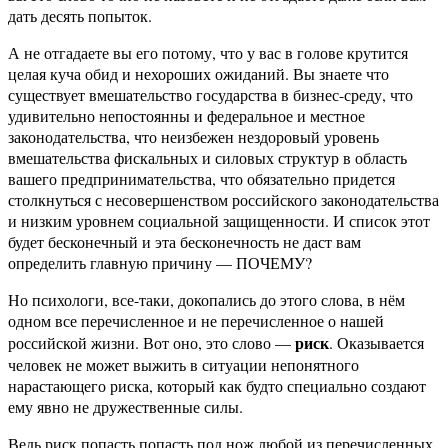
дать десять попыток.
А не отгадаете вы его потому, что у вас в голове крутится
целая куча обид и нехороших ожиданий. Вы знаете что
существует вмешательство государства в бизнес-среду, что
удивительно непостоянны и федеральное и местное
законодательства, что неизбежен нездоровый уровень
вмешательства фискальных и силовых структур в область
вашего предпринимательства, что обязательно придется
столкнуться с несовершенством российского законодательства
и низким уровнем социальной защищенности. И список этот
будет бесконечный и эта бесконечность не даст вам
определить главную причину — ПОЧЕМУ?
Но психологи, все-таки, докопались до этого слова, в нём
одном все перечисленное и не перечисленное о нашей
риск
российской жизни. Вот оно, это слово —
. Оказывается
человек не может выжить в ситуации непонятного
нарастающего риска, который как будто специально создают
ему явно не дружественные силы.
Ведь риск попасть попасть под нож любой из перечисленных