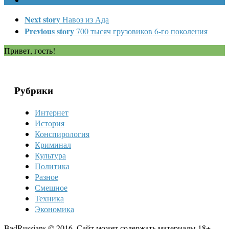
Next story
Навоз из Ада
Previous story
700 тысяч грузовиков 6-го поколения
Привет, гость!
Рубрики
Интернет
История
Конспирология
Криминал
Культура
Политика
Разное
Смешное
Техника
Экономика
BadRussians © 2016. Сайт может содержать материалы 18+