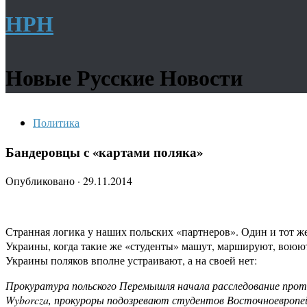
НРН
Новые Русские Новости
Политика
Бандеровцы с «картами поляка»
Опубликовано
·
29.11.2014
Странная логика у наших польских «партнеров». Один и тот же
Украины, когда такие же «студенты» машут, маршируют, воюют
Украины поляков вполне устраивают, а на своей нет:
Прокуратура польского Перемышля начала расследование прот
Wyborcza, прокуроры подозревают студентов Восточноевропей