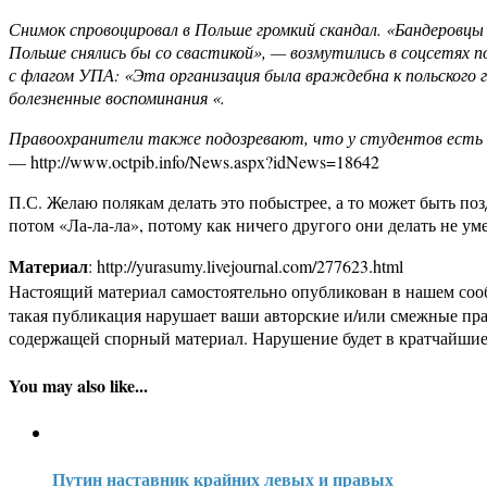
Снимок спровоцировал в Польше громкий скандал. «Бандеровцы
Польше снялись бы со свастикой», — возмутились в соцсетях п
с флагом УПА: «Эта организация была враждебна к польского г
болезненные воспоминания «.
Правоохранители также подозревают, что у студентов есть
— http://www.octpib.info/News.aspx?idNews=18642
П.С. Желаю полякам делать это побыстрее, а то может быть по
потом «Ла-ла-ла», потому как ничего другого они делать не у
Материал
: http://yurasumy.livejournal.com/277623.html
Настоящий материал самостоятельно опубликован в нашем соо
такая публикация нарушает ваши авторские и/или смежные пр
содержащей спорный материал. Нарушение будет в кратчайшие
You may also like...
Путин наставник крайних левых и правых