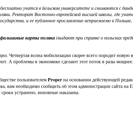
 бесплатно учатся в йельском университете и снимаются с банд
оляки. Ректорат Восточно-европейской высшей школы, где учатс
осударства, и ее публичное прославление неприемлемо в Польше,
фальшивые карты поляка
(выдают при справке о польских предк
здно. Четвертая волна мобилизации скорее всего породит новую
меют. А проблемы в экономике сделают этот поток в разы мощне
Proper
бществе пользователем
на основании действующей реда
ава, вам необходимо сообщить об этом администрации сайта на
 сроки устранено, виновные наказаны.