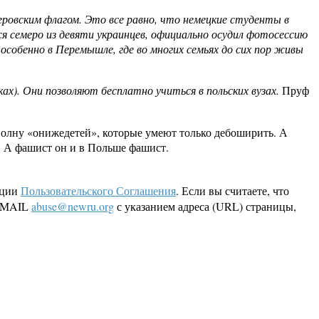
еровским флагом. Это все равно, что немецкие студенты в
я семеро из девяти украинцев, официально осудил фотосессию
 особенно в Перемышле, где во многих семьях до сих пор живы
ах). Они позволяют бесплатно учиться в польских вузах.
Пруф
 волну «онижедетей», которые умеют только дебоширить. А
е. А фашист он и в Польше фашист.
кции
Пользовательского Соглашения
. Если вы считаете, что
 EMAIL
abuse@newru.org
с указанием адреса (URL) страницы,