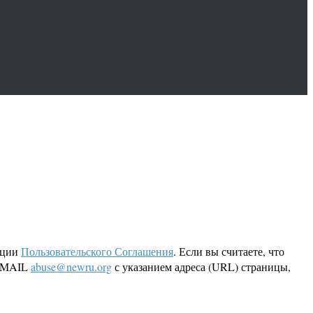
кции
Пользовательского Соглашения
. Если вы считаете, что
 EMAIL
abuse@newru.org
с указанием адреса (URL) страницы,