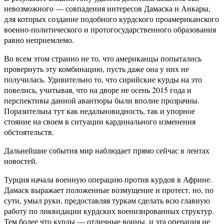
невозможного — совпадения интересов Дамаска и Анкары,
для которых создание подобного курдского проамериканского
военно-политического и протогосударственного образования
равно неприемлемо.
Во всем этом странно не то, что американцы попытались
провернуть эту комбинацию, пусть даже она у них не
получилась. Удивительно то, что сирийские курды на это
повелись, учитывая, что на дворе не осень 2015 года и
перспективы данной авантюры были вполне прозрачны.
Поразительна тут как недальновидность, так и упорное
стояние на своем в ситуации кардинального изменения
обстоятельств.
Дальнейшие события мир наблюдает прямо сейчас в лентах
новостей.
Турция начала военную операцию против курдов в Африне.
Дамаск выражает положенные возмущение и протест, но, по
сути, умыл руки, предоставляя туркам сделать всю главную
работу по ликвидации курдских военизированных структур.
Тем более что курды — отличные воины, и эта операция не