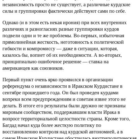
независимость просто не существует, а различные курдские
силы и группировки фактически действуют сами по себе.
Однако (и в этом есть некая ирония) при всех внутренних
различиях и разногласиях разные группировки курдов
подвели одни и те же проблемы. Во-первых, избыточная
прямолинейная жесткость, неготовность к политической
гибкости и компромиссу — даже в ситуации, которая,
казалось бы, вопиет об их необходимости. А во-вторых,
принципиально ошибочное решение — ставка на
американцев как союзников.
Первый пункт очень ярко проявился в организации
референдума о независимости в Иракском Курдистане в
сентябре прошедшего года. Он был проведен курдами
вопреки всем предупреждениям и советам извне этого не
делать. В итоге его результаты были дружно не признаны
мировым сообществом, поддержавшим власти Ирака в
вопросе территориальной целостности страны. Кроме того,
Багдад начал куда более жесткую политику по
восстановлению контроля над курдской автономией, а в
самом Иракском Курдистане обострилась внутриполитическая