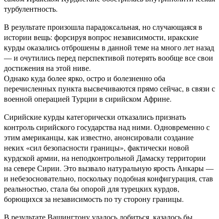
турбулентность.
В результате произошла парадоксальная, но случающаяся в
истории вещь: форсируя вопрос независимости, иракские
курды оказались отброшены в данной теме на много лет назад
— и очутились перед перспективой потерять вообще все свои
достижения на этой ниве.
Однако куда более ярко, остро и болезненно оба
перечисленных пункта высвечиваются прямо сейчас, в связи с
военной операцией Турции в сирийском Африне.
Сирийские курды категорически отказались признать
контроль сирийского государства над ними. Одновременно с
этим американцы, как известно, анонсировали создание
неких «сил безопасности границы», фактически новой
курдской армии, на неподконтрольной Дамаску территории
на севере Сирии. Это вызвало натуральную ярость Анкары —
и небезосновательно, поскольку подобная конфигурация, став
реальностью, стала бы опорой для турецких курдов,
борющихся за независимость по ту сторону границы.
В результате Вашингтону удалось добиться, казалось бы,