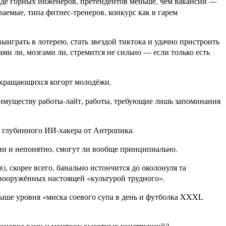
оде горных инженеров, претендентов меньше, чем вакансий —
ваемые, типа фитнес-тренеров, конкурс как в гарем
выиграть в лотерею, стать звездой тиктока и удачно пристроить
и ли, мозгами ли, стремится не сильно — если только есть
сокращающихся когорт молодёжи.
реимуществу работы-лайт, работы, требующие лишь запоминания
 глубинного ИИ-хакера от Антропика.
нии и непонятно, смогут ли вообще принципиально.
, скорее всего, банально истончится до околонуля та
 вооружённых настоящей «культурой трудного».
 выше уровня «миска соевого супа в день и футболка XXXL
становке ванн и монтажу высотных конструкций?