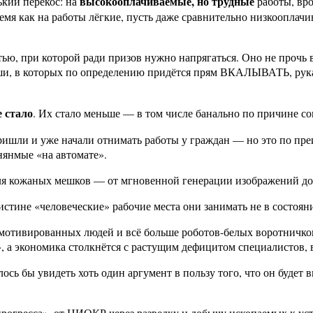
высокооплачиваемые, но трудные
ький перекос: на
работы, вр
емя как на работы лёгкие, пусть даже сравнительно низкооплачи
стью, при которой ради призов нужно напрягаться. Оно не прочь 
ши, в которых по определению придётся прям ВКАЛЫВАТЬ, рукам
 стало
. Их стало меньше — в том числе банально по причине 
пришли и уже начали отнимать работы у граждан — но это по п
нянмые «на автомате».
для кожаных мешков — от мгновенной генерации изображений до
истине «человеческие» рабочие места они занимать не в состоя
 мотивированных людей и всё больше роботов-белых воротничков)
», а экономика столкнётся с растущим дефицитом специалистов,
лось бы увидеть хоть один аргумент в пользу того, что он будет
прогресса», от НИОКР через разведку и добычу ископаемых к у