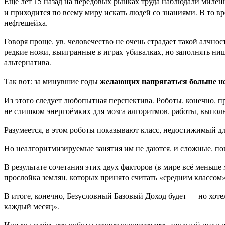
Ещё лет 15 назад на передовых рынках труда наблюдали милен
и приходится по всему миру искать людей со знаниями. В то вр
нефтешейха.
Говоря проще, ув. человечество не очень страдает такой алчно
редкие ножи, выигранные в играх-убивалках, но заполнять ни
альтернатива.
желающих напрягаться больше не
Так вот: за минувшие годы
Из этого следует любопытная перспектива. Роботы, конечно, 
не слишком энергоёмких для мозга алгоритмов, работы, выпол
Разумеется, в этом роботы показывают класс, недостижимый 
Но неалгоритмизируемые занятия им не даются, и сложные, по
В результате сочетания этих двух факторов (в мире всё меньше
прослойка землян, которых принято считать «средним классом
В итоге, конечно, Безусловный Базовый Доход будет — но хоте
каждый месяц».
Или мы ждём, что роботы станут осуществлять «полный цикл 