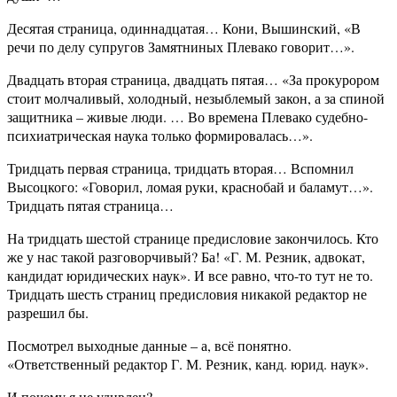
Десятая страница, одиннадцатая… Кони, Вышинский, «В
речи по делу супругов Замятниных Плевако говорит…».
Двадцать вторая страница, двадцать пятая… «За прокурором
стоит молчаливый, холодный, незыблемый закон, а за спиной
защитника – живые люди. … Во времена Плевако судебно-
психиатрическая наука только формировалась…».
Тридцать первая страница, тридцать вторая… Вспомнил
Высоцкого: «Говорил, ломая руки, краснобай и баламут…».
Тридцать пятая страница…
На тридцать шестой странице предисловие закончилось. Кто
же у нас такой разговорчивый? Ба! «Г. М. Резник, адвокат,
кандидат юридических наук». И все равно, что-то тут не то.
Тридцать шесть страниц предисловия никакой редактор не
разрешил бы.
Посмотрел выходные данные – а, всё понятно.
«Ответственный редактор Г. М. Резник, канд. юрид. наук».
И почему я не удивлен?