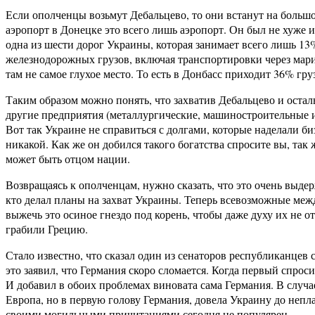
Если ополченцы возьмут Дебальцево, то они встанут на большом
аэропорт в Донецке это всего лишь аэропорт. Он был не хуже и
одна из шести дорог Украины, которая занимает всего лишь 13
железнодорожных грузов, включая транспортировки через мари
там не самое глухое место. То есть в Донбасс приходит 36% гру
Таким образом можно понять, что захватив Дебальцево и остал
другие предприятия (металлургические, машиностроительные и та
Вот так Украине не справиться с долгами, которые наделали 
никакой. Как же он добился такого богатства спросите вы, так 
может быть отцом нации.
Возвращаясь к ополченцам, нужно сказать, что это очень выдер
кто делал планы на захват Украины. Теперь всевозможные межд
выжечь это осиное гнездо под корень, чтобы даже духу их не от
грабили Грецию.
Стало известно, что сказал один из сенаторов республиканцев 
это заявил, что Германия скоро сломается. Когда первый спроси
И добавил в обоих проблемах виновата сама Германия. В случ
Европа, но в первую голову Германия, довела Украину до непл
своими могильными причитаниями сегодня не популярен.