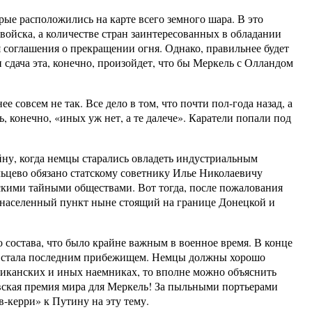
рые расположились на карте всего земного шара. В это
 войска, а количестве стран заинтересованных в обладании
 соглашения о прекращении огня. Однако, правильнее будет
 сдача эта, конечно, произойдет, что бы Меркель с Олландом
совсем не так. Все дело в том, что почти пол-года назад, а
 конечно, «иных уж нет, а те далече». Каратели попали под
йну, когда немцы старались овладеть индустриальным
альцево обязано статскому советнику Илье Николаевичу
льскими тайными обществами. Вот тогда, после пожалования
от населенный пункт ныне стоящий на границе Донецкой и
 состава, что было крайне важным в военное время. В конце
ево стала последним прибежищем. Немцы должны хорошо
риканских и иных наемниках, то вполне можно объяснить
евская премия мира для Меркель! За пыльными портьерами
-керри» к Путину на эту тему.