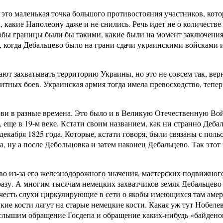
о это маленькая точка большого противостояния участников, кото
, какие Наполеону даже и не снились. Речь идет не о количестве
обы границы были бы такими, какие были на момент заключения
, когда Дебальцево было на грани сдачи украинскими войсками и
 захватывать территорию Украины, но это не совсем так, вернее 
ных боев. Украинская армия тогда имела превосходство, теперь,
рови в разные времена. Это было и в Великую Отечественную Во
, еще в 19-м веке. Кстати своим названием, как ни странно Деб
 декабря 1825 года. Которые, кстати говоря, были связаны с по
а, ну а после Дебольцовка и затем наконец Дебальцево. Так эт
о из-за его железнодорожного значения, мастерских подвижного
е сразу. А многим тысячам немецких захватчиков земля Дебальц
 учесть слухи циркулирующие в сети о якобы имеющихся там аме
кие кости лягут на старые немецкие кости. Какая уж тут Нобел
слышим обращение Госдепа и обращение каких-нибудь «байденов