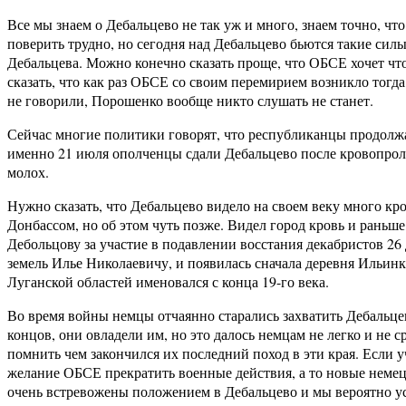
Все мы знаем о Дебальцево не так уж и много, знаем точно, чт
поверить трудно, но сегодня над Дебальцево бьются такие силы
Дебальцева. Можно конечно сказать проще, что ОБСЕ хочет чт
сказать, что как раз ОБСЕ со своим перемирием возникло тогда
не говорили, Порошенко вообще никто слушать не станет.
Сейчас многие политики говорят, что республиканцы продолжают
именно 21 июля ополченцы сдали Дебальцево после кровопролит
молох.
Нужно сказать, что Дебальцево видело на своем веку много к
Донбассом, но об этом чуть позже. Видел город кровь и раньше
Дебольцову за участие в подавлении восстания декабристов 26
земель Илье Николаевичу, и появилась сначала деревня Ильинк
Луганской областей именовался с конца 19-го века.
Во время войны немцы отчаянно старались захватить Дебальцев
концов, они овладели им, но это далось немцам не легко и н
помнить чем закончился их последний поход в эти края. Если
желание ОБСЕ прекратить военные действия, а то новые немец
очень встревожены положением в Дебальцево и мы вероятно у