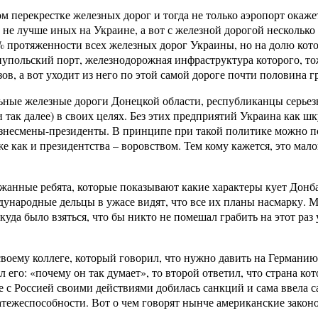
 перекрестке железных дорог и тогда не только аэропорт окажет
 не лучше иных на Украине, а вот с железной дорогой несколько 
% протяженности всех железных дорог Украины, но на долю кото
упольский порт, железнодорожная инфраструктура которого, то
зов, а вот уходит из него по этой самой дороге почти половина 
ьные железные дороги Донецкой области, республиканцы серьезн
к далее) в своих целях. Без этих предприятий Украина как шкура
бизнесмены-президенты. В принципе при такой политике можно п
же как и президентства – воровством. Тем кому кажется, это мало
жанные ребята, которые показывают какие характеры кует Донбасс
ународные дельцы в ужасе видят, что все их планы насмарку. М
куда было взяться, что бы никто не помешал грабить на этот раз
своему коллеге, который говорил, что нужно давить на Германию
л его: «почему он так думает», то второй ответил, что страна кот
ае с Россией своими действиями добилась санкций и сама ввела
атежеспособности. Вот о чем говорят нынче американские законо