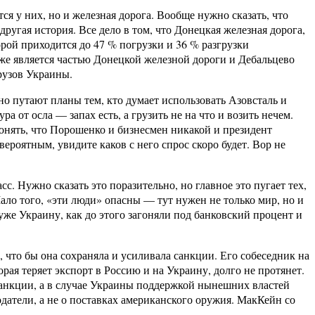
ся у них, но и железная дорога. Вообще нужно сказать, что
другая история. Все дело в том, что Донецкая железная дорога,
рой приходится до 47 % погрузки и 36 % разгрузки
же является частью Донецкой железной дороги и Дебальцево
грузов Украины.
о путают планы тем, кто думает использовать Азовсталь и
 от осла — запах есть, а грузить не на что и возить нечем.
онять, что Порошенко и бизнесмен никакой и президент
вероятным, увидите каков с него спрос скоро будет. Вор не
. Нужно сказать это поразительно, но главное это пугает тех,
ало того, «эти люди» опасны — тут нужен не только мир, но и
 уже Украину, как до этого загоняли под банковский процент и
, что бы она сохраняла и усиливала санкции. Его собеседник на
орая теряет экспорт в Россию и на Украину, долго не протянет.
 санкции, а в случае Украины поддержкой нынешних властей
датели, а не о поставках американского оружия. МакКейн со