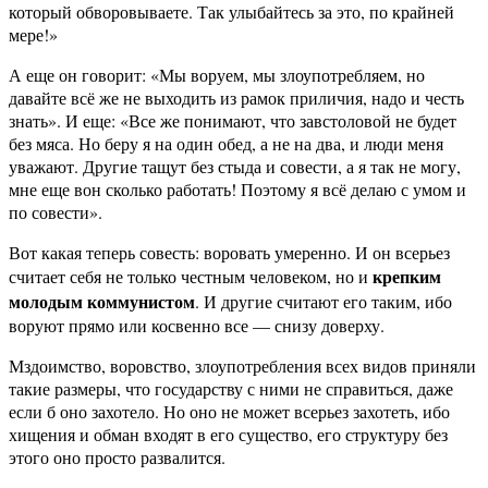
который обворовываете. Так улыбайтесь за это, по крайней
мере!»
А еще он говорит: «Мы воруем, мы злоупотребляем, но
давайте всё же не выходить из рамок приличия, надо и честь
знать». И еще: «Все же понимают, что завстоловой не будет
без мяса. Но беру я на один обед, а не на два, и люди меня
уважают. Другие тащут без стыда и совести, а я так не могу,
мне еще вон сколько работать! Поэтому я всё делаю с умом и
по совести».
Вот какая теперь совесть: воровать умеренно. И он всерьез
крепким
считает себя не только честным человеком, но и
молодым коммунистом
. И другие считают его таким, ибо
воруют прямо или косвенно все — снизу доверху.
Мздоимство, воровство, злоупотребления всех видов приняли
такие размеры, что государству с ними не справиться, даже
если б оно захотело. Но оно не может всерьез захотеть, ибо
хищения и обман входят в его существо, его структуру без
этого оно просто развалится.