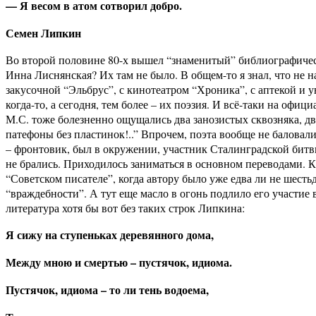
— Я весом в атом сотворил добро.
Семен Липкин
Во второй половине 80-х вышел “знаменитый” библиографическ
Инна Лиснянская? Их там не было. В общем-то я знал, что не 
закусочной “Эльбрус”, с кинотеатром “Хроника”, с аптекой и у
когда-то, а сегодня, тем более – их поэзия. И всё-таки на о
М.С. тоже болезненно ощущались два занозистых сквозняка, дв
патефоны без пластинок!..” Впрочем, поэта вообще не баловали
– фронтовик, был в окружении, участник Сталинградской битвы
не брались. Приходилось заниматься в основном переводами. К
“Советском писателе”, когда автору было уже едва ли не шесть
“враждебности”. А тут еще масло в огонь подлило его участие
литература хотя бы вот без таких строк Липкина:
Я сижу на ступеньках деревянного дома,
Между мною и смертью – пустячок, идиома.
Пустячок, идиома – то ли тень водоема,