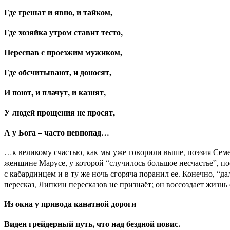
Где грешат и явно, и тайком,
Где хозяйка утром ставит тесто,
Переспав с проезжим мужиком,
Где обсчитывают, и доносят,
И поют, и плачут, и казнят,
У людей прощения не просят,
А у Бога – часто невпопад…
…к великому счастью, как мы уже говорили выше, поэзия Семен
женщине Марусе, у которой “случилось большое несчастье”, пос
с кабардинцем и в ту же ночь сгоряча поранил ее. Конечно, “да
пересказ, Липкин пересказов не признаёт; он воссоздает жизнь 
Из окна у привода канатной дороги
Виден грейдерный путь, что над бездной повис.