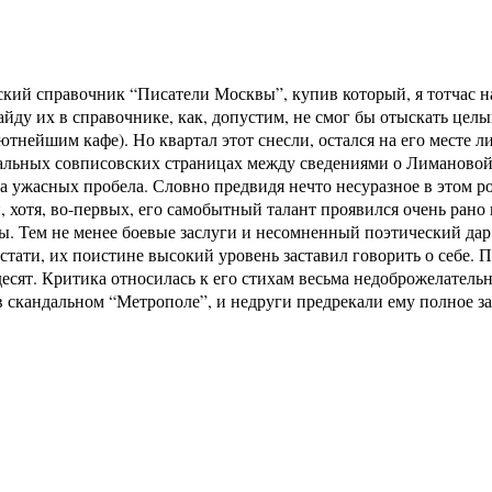
ий справочник “Писатели Москвы”, купив который, я тотчас на
найду их в справочнике, как, допустим, не смог бы отыскать це
ютнейшим кафе). Но квартал этот снесли, остался на его месте 
фициальных совписовских страницах между сведениями о Лиманово
а ужасных пробела. Словно предвидя нечто несуразное в этом ро
, хотя, во-первых, его самобытный талант проявился очень рано 
. Тем не менее боевые заслуги и несомненный поэтический дар в
стати, их поистине высокий уровень заставил говорить о себе.
десят. Критика относилась к его стихам весьма недоброжелатель
 в скандальном “Метрополе”, и недруги предрекали ему полное з