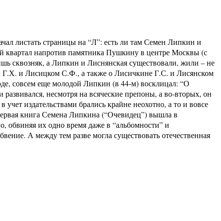
чал листать страницы на “Л”: есть ли там Семен Липкин и
лый квартал напротив памятника Пушкину в центре Москвы (с
лишь сквозняк, а Липкин и Лиснянская существовали, жили – не
й Г.Х. и Лисицком С.Ф., а также о Лисичкине Г.С. и Лисянском
де, совсем еще молодой Липкин (в 44-м) восклицал: “О
и развивался, несмотря на всяческие препоны, а во-вторых, он
 учет издательствами брались крайне неохотно, а то и вовсе
 Первая книга Семена Липкина (“Очевидец”) вышла в
но, обвиняя их одно время даже в “альбомности” и
абвение. А между тем разве могла существовать отечественная