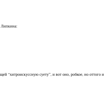
о Липкина:
щей “хитроискуссную суету”, и вот оно, робкое, но оттого и