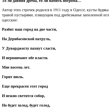
То ли давняя дрема, то ли память погрома…
Автор этих строчек родился в 1911 году в Одессе, кусты буд
травой пустырями, пляшущим под дребезжанье запиленной иглы
одесские:
Разбит наш город на две части,
На Дерибасовской патруль,
У Дуварджоглу пахнут сласти,
И нервничают обе власти.
Мне восемь лет.
Горит июль.
Еще прекрасен этот город
И нежно светится собор,
Но будет холод, будет голод,