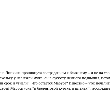
а Липкина проникнута состраданием к ближнему – и не на слова
кольку у нее взяли мужа: он в субботу немного подвыпил, потом 
ли срок и угнали”. Что остается Марусе? Известно – что: печалит
своей Маруси (она “в брезентовой куртке, в штанах”), воссоздает