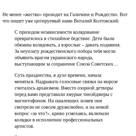
Не менее «жестко» проходит на Галичине и Рождество. Вот
что пишет уже цитируемый нами Виталий Колтовский:
С приходом независимости колядование
превратилось в стихийное бедствие. Дети были
обязаны колядовать, а взрослые – давать подаяния.
За неуплату рождественского побора тебя могли
объявить врагом украинского народа,
выступающим за сохранение Союза Советских…
Суть празднества, в духе времени, начала
меняться. Надрывать голосовые связки на морозе
считалось архаизмом. Вместо озорной детворы
перед вами представали хмурые тинэйджеры с
магнитофоном. На ошалевших хозяев они
смотрели не совсем дружелюбно, и на немой
вопрос «за что?», криво усмехаясь, включали
колядки в исполнении профессиональных
артистов.