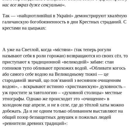
нас все якраз дуже сексуально
«.
Так — «найцнотливійші в Україні» демонстрируют хвалёную
галичанскую богобоязненность в дни Крестных страданий. С
крестами на цыцьках:
А уже на Светлой, когда «містяни» (так теперь рогули
называют себя в роли горожан) возвращаются из своих сёл, то
приступают к традиционной «великодній» забаве: стаи
гопников тупо обливают прохожих водой. «Обливати когось
або самого себе водою на Великодньому тижні — це
стародавній звичай, що пов’язаний з весняним очищенням
водою», – вскрывают истинно «христианскую» духовность –
уж простите за тавтологию – «духовной столицы» местные
этнографы. Однако же происходит это «очищение» в
холодном еще апреле, и не в селе, где до тёплой хаты можно
добежать. Да и не одним только обливанием выставляют на
общий позор беззащитных девушек и пожилых людей
«ревнители древних традиций»: