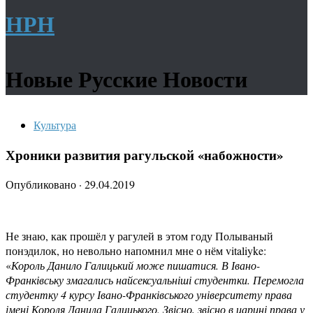
НРН
Новые Русские Новости
Культура
Хроники развития рагульской «набожности»
Опубликовано
·
29.04.2019
Не знаю, как прошёл у рагулей в этом году Полываный
понэдилок, но невольно напомнил мне о нём vitaliyke:
«
Король Данило Галицький може пишатися. В Івано-
Франківську змагались найсексуальніші студентки. Перемогла
студентку 4 курсу Івано-Франківського університету права
імені Короля Данила Галицького. Звісно, звісно в царині права у