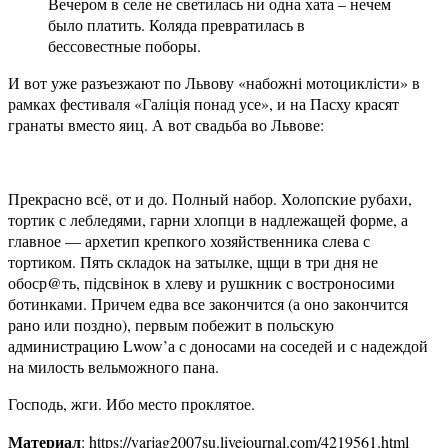
Вечером в селе не светилась ни одна хата – нечем
было платить. Коляда превратилась в
бессовестные поборы.
И вот уже разъезжают по Львову «набожні мотоциклісти» в
рамках фестиваля «Галіція понад усе», и на Пасху красят
гранаты вместо яиц. А вот свадьба во Львове:
Прекрасно всё, от и до. Полный набор. Холопские рубахи,
тортик с лебледями, гарни хлопци в надлежащей форме, а
главное — архетип крепкого хозяйственника слева с
тортиком. Пять складок на затылке, щщи в три дня не
обоср@ть, пiдсвiнок в хлеву и рушкник с востроносими
ботинками. Причем едва все закончится (а оно закончится
рано или поздно), первым побежит в польскую
администрацию Lwow’а с доносами на соседей и с надеждой
на милость вельможного пана.
Господь, жги. Ибо место проклятое.
Материал
: https://varjag2007su.livejournal.com/4219561.html