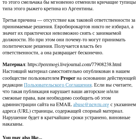
то этого смельчака бы мгновенно отменили кричащие тупицы
типа этого рыжего кретина из Аргентины.
Третья причина — отсутствие как таковой ответственности за
принимаемые решения. Евробюрокартов никто не избирал, а
значит их практически невозможно снять с занимаемой
должности. Но при этом они почему-то могут принимать
политические решения. Получается власть без
ответственности, а она развращает бесконечно.
Материал
: https://peremogi.livejournal.com/77908238.html
Настоящий материал самостоятельно опубликован в нашем
Proper
сообществе пользователем
на основании действующей
редакции
Пользовательского Соглашения
. Если вы считаете,
что такая публикация нарушает ваши авторские и/или
смежные права, вам необходимо сообщить об этом
администрации сайта на EMAIL
abuse@newru.org
с указанием
адреса (URL) страницы, содержащей спорный материал.
Нарушение будет в кратчайшие сроки устранено, виновные
наказаны.
You may also like...