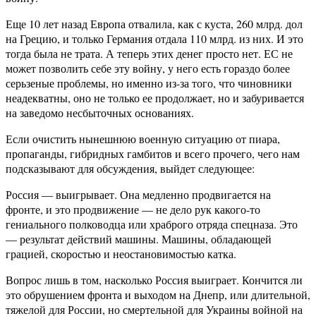
Еще 10 лет назад Европа отвалила, как с куста, 260 млрд. дол
на Грецию, и только Германия отдала 110 млрд. из них. И это
тогда была не трата. А теперь этих денег просто нет. ЕС не
может позволить себе эту войну, у него есть гораздо более
серьзеные проблемы, но именно из-за того, что чиновники
неадекватны, оно не только ее продолжает, но и забуривается
на заведомо несбыточных основаниях.
Если очистить нынешнюю военную ситуацию от пиара,
пропаганды, гибридных гамбитов и всего прочего, чего нам
подсказывают для обсуждения, выйдет следующее:
Россия — выигрывает. Она медленно продвигается на
фронте, и это продвижение — не дело рук какого-то
гениального полководца или храброго отряда спецназа. Это
— результат действий машины. Машины, обладающей
грацией, скоростью и неостановимостью катка.
Вопрос лишь в том, насколько Россия выиграет. Кончится ли
это обрушением фронта и выходом на Днепр, или длительной,
тяжелой для России, но смертельной для Украины войной на