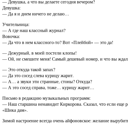
— Девушка, а что вы делаете сегодня вечером?
Девушка:
— Да я и днем ничего не делаю…
Учительница:
— А где наш классный журнал?
Вовочка:
— Да что в нем классного-то? Вот «Плейбой» — это да!
— Дежурный, в моей постели клопы!
— Ой, не смешите меня! Самый дешевый номер, и что вы жда
— Это откуда такой запах?
— Да это сосед слева курицу жарит.
— А… а звуки эти странные, стоны? Откуда?
— А это сосед справа, тоже… курицу жарит…
Письмо в редакцию музыкальных программ:
— Наш старшина ненавидит Киркорова. Сказал, что если еще р
«Шика дам».
Зимой настроение всегда очень айфоновское: желание вырубитьс