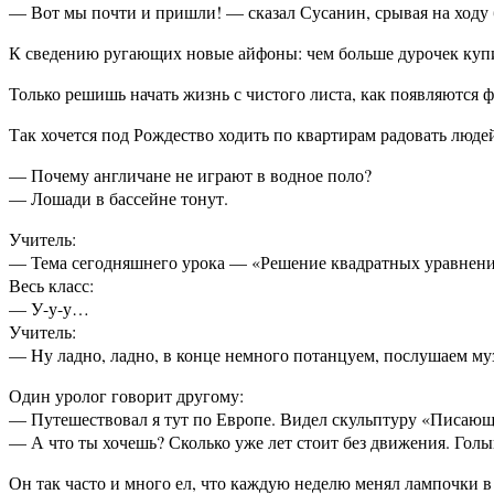
— Вот мы почти и пришли! — сказал Сусанин, срывая на ходу 
К сведению ругающих новые айфоны: чем больше дурочек купи
Только решишь начать жизнь с чистого листа, как появляются 
Так хочется под Рождество ходить по квартирам радовать людей
— Почему англичане не играют в водное поло?
— Лошади в бассейне тонут.
Учитель:
— Тема сегодняшнего урока — «Решение квадратных уравнени
Весь класс:
— У-у-у…
Учитель:
— Hу ладно, ладно, в конце немного потанцуем, послушаем му
Один уролог говорит другому:
— Путешествовал я тут по Европе. Видел скульптуру «Писающий
— А что ты хочешь? Сколько уже лет стоит без движения. Голы
Он так часто и много ел, что каждую неделю менял лампочки в