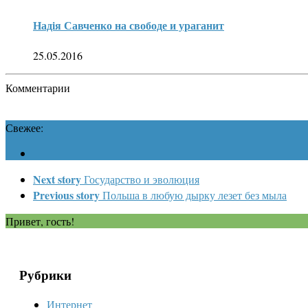
Надiя Савченко на свободе и ураганит
25.05.2016
Комментарии
Свежее:
Next story
Государство и эволюция
Previous story
Польша в любую дырку лезет без мыла
Привет, гость!
Рубрики
Интернет