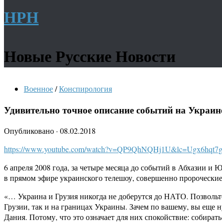
НРН
Новые Русские Новости
Военное
/
Конспирология
Удивительно точное описание событий на Украин
Опубликовано
·
08.02.2018
https://www.youtube.com/watch?v=QP9QhNQHj1U&lc=Ugx6hqt
6 апреля 2008 года, за четыре месяца до событий в Абхазии и
в прямом эфире украинского телешоу, совершенно пророческие
«… Украина и Грузия никогда не доберутся до НАТО. Позвольте
Грузии, так и на границах Украины. Зачем по вашему, вы еще
Дания. Потому, что это означает для них спокойствие: собирать