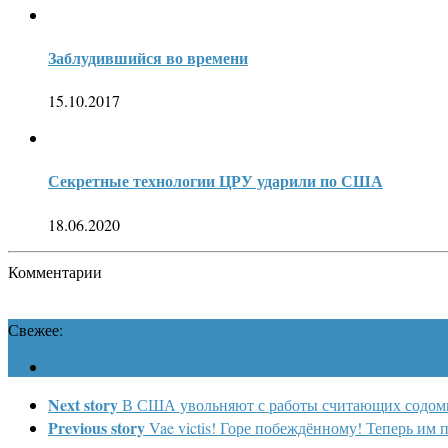
Заблудившийся во времени
15.10.2017
Секретные технологии ЦРУ ударили по США
18.06.2020
Комментарии
Свежее:
Next story
В США увольняют с работы считающих содом
Previous story
Vae victis! Горе побеждённому! Теперь им 