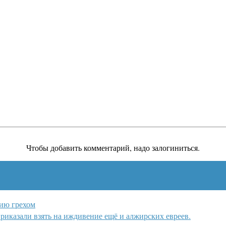
Чтобы добавить комментарий, надо залогиниться.
ию грехом
приказали взять на иждивение ещё и алжирских евреев.