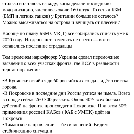
столько и осталось на ходу, когда делали последнюю
модернизацию, числилось около 160 штук. То есть и ББМ
(БМП и легких танков) у Британии больше не осталось?
Можно высаживаться на острова и зачищать от плесени?
Вообще по плану ББМ CVR(T) все собирались списать уже к
2020 году. Но денег нет, заменять не на что — вот и
оставались последние страдальцы.
Тем временем наркофюрер Украины сделал переможные
заявления о всех участках фронта, где ВСУ в реальности
терпят поражение:
▪️В Купянске остаётся до 60 российских солдат, идёт зачистка
города.
▪️В Покровске в последние дни Россия успеха не имела. Всего
в городе сейчас 260-300 русских. Около 30% всех боевых
действий на фронте происходит в Покровске. При этом 50%
применения россией КАБов (ФАБ с УМПК) идёт на
Покровск.
▪️Лиманское направление — без изменений. Видим
стабилизацию ситуации.