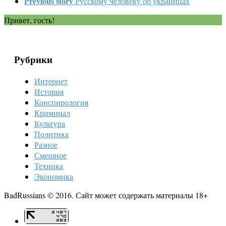
Previous story
Русскому человеку об украинцах
Привет, гость!
Рубрики
Интернет
История
Конспирология
Криминал
Культура
Политика
Разное
Смешное
Техника
Экономика
BadRussians © 2016. Сайт может содержать материалы 18+