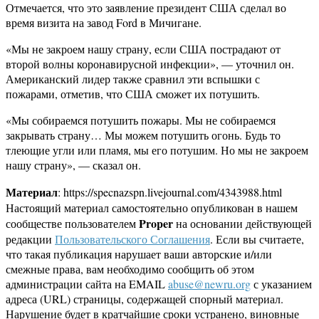
Отмечается, что это заявление президент США сделал во
время визита на завод Ford в Мичигане.
«Мы не закроем нашу страну, если США пострадают от
второй волны коронавирусной инфекции», — уточнил он.
Американский лидер также сравнил эти вспышки с
пожарами, отметив, что США сможет их потушить.
«Мы собираемся потушить пожары. Мы не собираемся
закрывать страну… Мы можем потушить огонь. Будь то
тлеющие угли или пламя, мы его потушим. Но мы не закроем
нашу страну», — сказал он.
Материал
: https://specnazspn.livejournal.com/4343988.html
Настоящий материал самостоятельно опубликован в нашем
Proper
сообществе пользователем
на основании действующей
редакции
Пользовательского Соглашения
. Если вы считаете,
что такая публикация нарушает ваши авторские и/или
смежные права, вам необходимо сообщить об этом
администрации сайта на EMAIL
abuse@newru.org
с указанием
адреса (URL) страницы, содержащей спорный материал.
Нарушение будет в кратчайшие сроки устранено, виновные