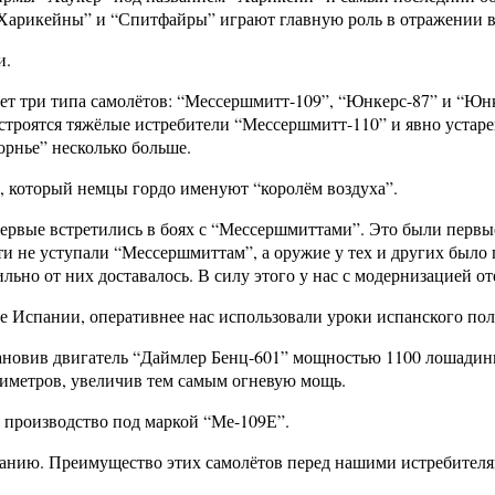
“Харикейны” и “Спитфайры” играют главную роль в отражении 
и.
т три типа самолётов: “Мессершмитт-109”, “Юнкерс-87” и “Юн
 строятся тяжёлые истребители “Мессершмитт-110” и явно уста
орнье” несколько больше.
, который немцы гордо именуют “королём воздуха”.
первые встретились в боях с “Мессершмиттами”. Это были первы
ти не уступали “Мессершмиттам”, а оружие у тех и других было
ьно от них доставалось. В силу этого у нас с модернизацией о
 Испании, оперативнее нас использовали уроки испанского пол
овив двигатель “Даймлер Бенц-601” мощностью 1100 лошадиных 
лиметров, увеличив тем самым огневую мощь.
 производство под маркой “Ме-109Е”.
спанию. Преимущество этих самолётов перед нашими истребител