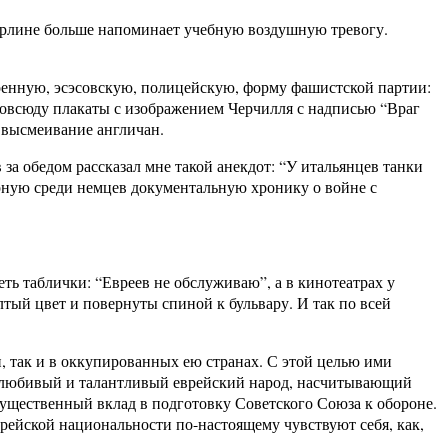
 Берлине больше напоминает учебную воздушную тревогу.
военную, эсэсовскую, полицейскую, форму фашистской партии:
овсюду плакаты с изображением Черчилля с надписью “Враг
 высмеивание англичан.
а обедом рассказал мне такой анекдот: “У итальянцев танки
ярную среди немцев документальную хронику о войне с
еть таблички: “Евреев не обслуживаю”, а в кинотеатрах у
тый цвет и повернуты спиной к бульвару. И так по всей
, так и в оккупированных ею странах. С этой целью ими
долюбивый и талантливый еврейский народ, насчитывающий
ущественный вклад в подготовку Советского Союза к обороне.
врейской национальности по-настоящему чувствуют себя, как,