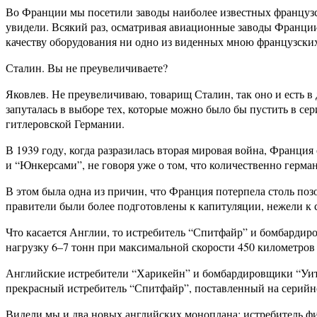
Во Франции мы посетили заводы наиболее известных французск
увидели. Всякий раз, осматривая авиационные заводы Франции
качеству оборудования ни одно из виденных мною французских
Сталин. Вы не преувеличиваете?
Яковлев. Не преувеличиваю, товарищ Сталин, так оно и есть в
запуталась в выборе тех, которые можно было бы пустить в сер
гитлеровской Германии.
В 1939 году, когда разразилась вторая мировая война, Франция
и “Юнкерсами”, не говоря уже о том, что количественно герм
В этом была одна из причин, что Франция потерпела столь по
правители были более подготовлены к капитуляции, нежели к
Что касается Англии, то истребитель “Спитфайр” и бомбарди
нагрузку 6–7 тонн при максимальной скорости 450 километров 
Английские истребители “Харикейн” и бомбардировщики “Уитл
прекрасный истребитель “Спитфайр”, поставленный на серийн
Видели мы и два новых английских моноплана: истребитель фи