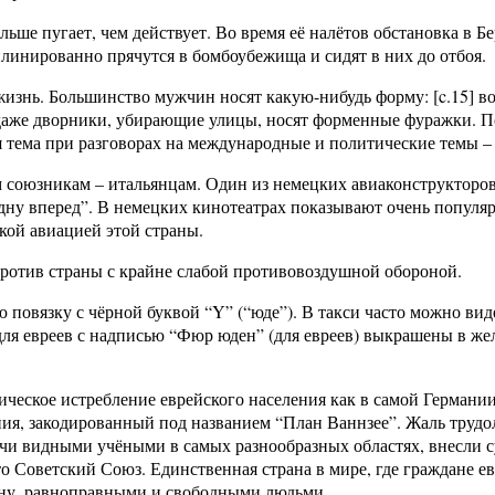
льше пугает, чем действует. Во время её налётов обстановка в
инированно прячутся в бомбоубежища и сидят в них до отбоя.
 жизнь. Большинство мужчин носят какую-нибудь форму: [c.15] 
даже дворники, убирающие улицы, носят форменные фуражки. П
 тема при разговорах на международные и политические темы –
союзникам – итальянцам. Один из немецких авиаконструкторов з
 одну вперед”. В немецких кинотеатрах показывают очень попул
кой авиацией этой страны.
 против страны с крайне слабой противовоздушной обороной.
 повязку с чёрной буквой “Y” (“юде”). В такси часто можно вид
для евреев с надписью “Фюр юден” (для евреев) выкрашены в жел
ческое истребление еврейского населения как в самой Германии
ния, закодированный под названием “План Ваннзее”. Жаль тру
чи видными учёными в самых разнообразных областях, внесли с
то Советский Союз. Единственная страна в мире, где граждане е
ану, равноправными и свободными людьми.