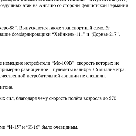
воздушных атак на Англию со стороны фашистской Германии.
керс-88”. Выпускаются также транспортный самолёт
ревшие бомбардировщики “Хейнкель-111” и “Дорнье-217”.
е немецкие истребители “Me-109B”, скорость которых не
 примерно равноценное – пулеметы калибра 7,6 миллиметра.
течественной истребительной авиации не спешили.
игона.
сил, благодаря чему скорость полёта возросла до 570
ями “И-15” и “И-16” было очевидным.