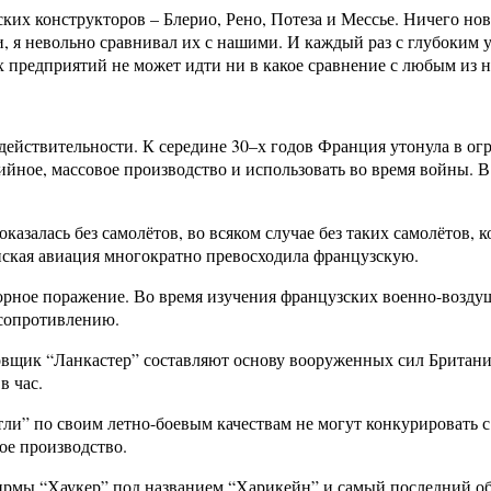
их конструкторов – Блерио, Рено, Потеза и Мессье. Ничего нов
, я невольно сравнивал их с нашими. И каждый раз с глубоким у
 предприятий не может идти ни в какое сравнение с любым из 
 действительности. К середине 30–х годов Франция утонула в о
ийное, массовое производство и использовать во время войны. В
 оказалась без самолётов, во всяком случае без таких самолёто
анская авиация многократно превосходила французскую.
зорное поражение. Во время изучения французских военно-возду
 сопротивлению.
ровщик “Ланкастер” составляют основу вооруженных сил Брита
в час.
и” по своим летно-боевым качествам не могут конкурировать с
ое производство.
рмы “Хаукер” под названием “Харикейн” и самый последний обр