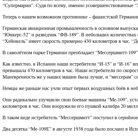
“Супермарин”. Судя по всему, именно усовершенствованные 
Теперь о нашем возможном противнике – фашистской Германи
Германская авиационная промышленность в основном выпускае
“Юнкерс-52” и разведчик “ФВ-189”. В небольших количествах
“Хейнкель” имеет скорость примерно 430 километров в час. “Д
В самолётном парке Германии преобладает “Мессершмитт-109”
Как известно, в Испании наши истребители “И-15” и “И-16” в
превышала 470 километров в час. Наши истребители по скорос
Маневренность же у наших машин была лучше, и “мессерам” сил
Немцы же раньше нас учли опыт первых воздушных боёв в небе
Они радикально улучшили свои боевые машины “Me-109”, устан
километров в час. Они вооружили его пушкой калибра 20 мил
В таком виде истребитель “Мессершмитт” поступил в серийное
Два десятка “Ме-109Е” в августе 1938 года было послано в И