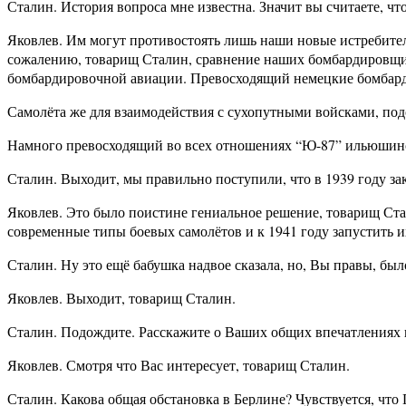
Сталин. История вопроса мне известна. Значит вы считаете, чт
Яковлев. Им могут противостоять лишь наши новые истребители
сожалению, товарищ Сталин, сравнение наших бомбардировщик
бомбардировочной авиации. Превосходящий немецкие бомбард
Самолёта же для взаимодействия с сухопутными войсками, по
Намного превосходящий во всех отношениях “Ю-87” ильюшинс
Сталин. Выходит, мы правильно поступили, что в 1939 году з
Яковлев. Это было поистине гениальное решение, товарищ Ста
современные типы боевых самолётов и к 1941 году запустить их
Сталин. Ну это ещё бабушка надвое сказала, но, Вы правы, был
Яковлев. Выходит, товарищ Сталин.
Сталин. Подождите. Расскажите о Ваших общих впечатлениях 
Яковлев. Смотря что Вас интересует, товарищ Сталин.
Сталин. Какова общая обстановка в Берлине? Чувствуется, что