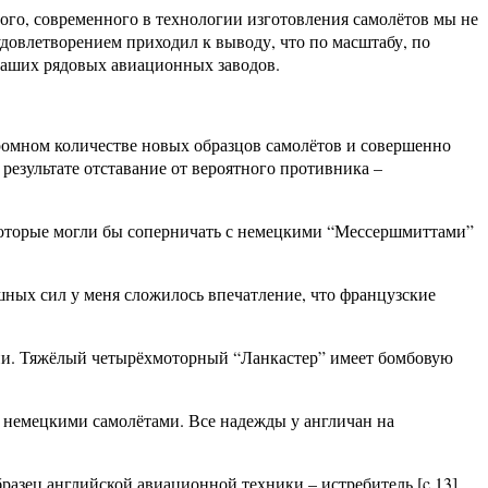
ого, современного в технологии изготовления самолётов мы не
довлетворением приходил к выводу, что по масштабу, по
наших рядовых авиационных заводов.
громном количестве новых образцов самолётов и совершенно
 результате отставание от вероятного противника –
в, которые могли бы соперничать с немецкими “Мессершмиттами”
шных сил у меня сложилось впечатление, что французские
нии. Тяжёлый четырёхмоторный “Ланкастер” имеет бомбовую
 немецкими самолётами. Все надежды у англичан на
азец английской авиационной техники – истребитель [c.13]