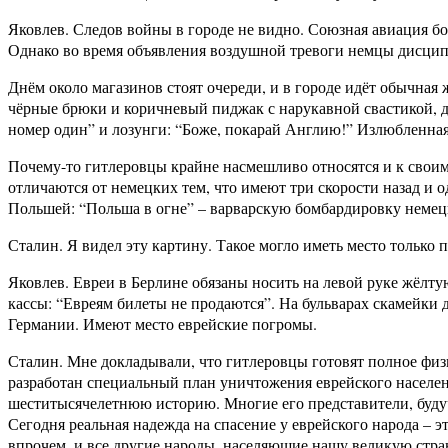
Яковлев. Следов войны в городе не видно. Союзная авиация бо
Однако во время объявления воздушной тревоги немцы дисципл
Днём около магазинов стоят очереди, и в городе идёт обычная
чёрные брюки и коричневый пиджак с нарукавной свастикой, 
номер один” и лозунги: “Боже, покарай Англию!” Излюбленная
Почему-то гитлеровцы крайне насмешливо относятся и к своим 
отличаются от немецких тем, что имеют три скорости назад и
Польшей: “Польша в огне” – варварскую бомбардировку немец
Сталин. Я видел эту картину. Такое могло иметь место только
Яковлев. Евреи в Берлине обязаны носить на левой руке жёлтую
кассы: “Евреям билеты не продаются”. На бульварах скамейки 
Германии. Имеют место еврейские погромы.
Сталин. Мне докладывали, что гитлеровцы готовят полное физи
разработан специальный план уничтожения еврейского населе
шеститысячелетнюю историю. Многие его представители, буду
Сегодня реальная надежда на спасение у еврейского народа – э
впрочем, и все другие народы, населяющие нашу великую стр