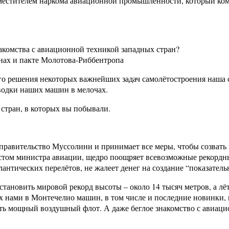
заместителем наркома авиационной промышленности, который к
акомства с авиационной техникой западных стран?
анах и пакте Молотова-Риббентропа
ого решения некоторых важнейших задач самолётостроения наша 
оводки наших машин в мелочах.
стран, в которых вы побывали.
 правительство Муссолини и принимает все меры, чтобы созвать
стом министра авиации, щедро поощряет всевозможные рекордны
антических перелётов, не жалеет денег на создание “показател
становить мировой рекорд высоты – около 14 тысяч метров, а л
ых нами в Монтечелио машин, в том числе и последние новинки,
дать мощный воздушный флот. А даже беглое знакомство с авиа