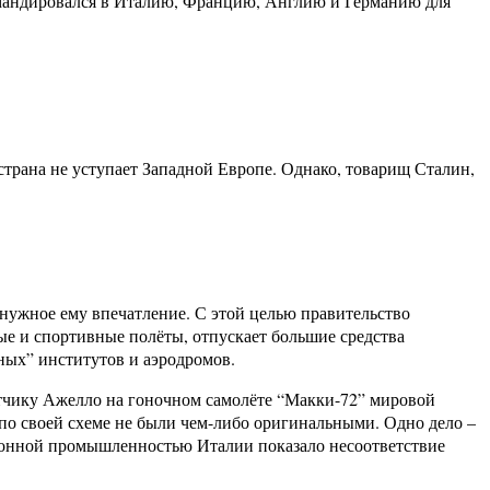
омандировался в Италию, Францию, Англию и Германию для
страна не уступает Западной Европе. Однако, товарищ Сталин,
 нужное ему впечатление. С этой целью правительство
е и спортивные полёты, отпускает большие средства
ьных” институтов и аэродромов.
ётчику Ажелло на гоночном самолёте “Макки-72” мировой
 по своей схеме не были чем-либо оригинальными. Одно дело –
ционной промышленностью Италии показало несоответствие