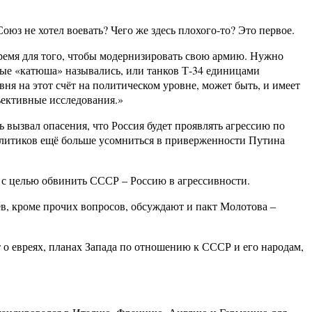
оюз не хотел воевать? Чего же здесь плохого-то? Это первое.
 время для того, чтобы модернизировать свою армию. Нужно
рые «катюша» назывались, или танков Т-34 единицами
ня на этот счёт на политическом уровне, может быть, и имеет
ъективные исследования.»
 вызвал опасения, что Россия будет проявлять агрессию по
олитиков ещё больше усомниться в приверженности Путина
 с целью обвинить СССР – Россию в агрессивности.
в, кроме прочих вопросов, обсуждают и пакт Молотова –
 о евреях, планах Запада по отношению к СССР и его народам,