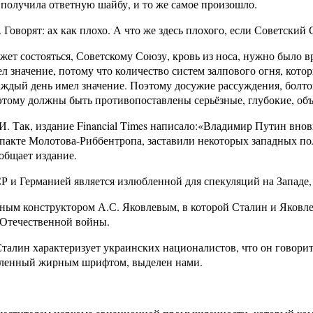
м получила ответную шайбу, и то же самое произошло.
оворят: ах как плохо. А что же здесь плохого, если Советский С
может состояться, Советскому Союзу, кровь из носа, нужно было
 значение, потому что количество систем залпового огня, кото
ждый день имел значение. Поэтому досужие рассуждения, болтов
 этому должны быть противопоставлены серьёзные, глубокие, об
 Так, издание Financial Times написало:«Владимир Путин вновь
 пакте Молотова-Риббентропа, заставили некоторых западных п
общает издание.
Р и Германией является излюбленной для спекуляций на Западе,
нным конструктором А.С. Яковлевым, в которой Сталин и Яковле
й Отечественной войны.
Сталин характеризует украинских националистов, что он говорит
ыделенный жирным шрифтом, выделен нами.