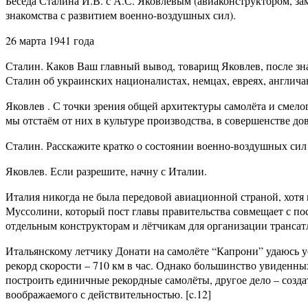
Беседа Сталина И.В. с А.С. Яковлевым (авиаконструктором, 
знакомства с развитием военно-воздушных сил).
26 марта 1941 года
Сталин. Каков Ваш главный вывод, товарищ Яковлев, после зн
Сталин об украинских националистах, немцах, евреях, англич
Яковлев . С точки зрения общей архитектуры самолёта и смел
мы отстаём от них в культуре производства, в совершенстве д
Сталин. Расскажите кратко о состоянии военно-воздушных сил 
Яковлев. Если разрешите, начну с Италии.
Италия никогда не была передовой авиационной страной, хотя
Муссолини, который пост главы правительства совмещает с по
отдельным конструкторам и лётчикам для организации трансатл
Итальянскому летчику Донати на самолёте “Капрони” удаюсь у
рекорд скорости – 710 км в час. Однако большинство увиденн
построить единичные рекордные самолёты, другое дело – соз
воображаемого с действительностью. [c.12]