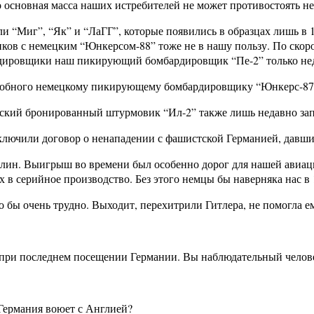
о основная масса наших истребителей не может противостоять не
 “Миг”, “Як” и “ЛаГГ”, которые появились в образцах лишь в 1
ов с немецким “Юнкерсом-88” тоже не в нашу пользу. По скор
ировщики наш пикирующий бомбардировщик “Пе-2” только неда
добного немецкому пикирующему бомбардировщику “Юнкерс-87”,
кий бронированный штурмовик “Ил-2” также лишь недавно зап
аключили договор о ненападении с фашистской Германией, давш
лин. Выигрыш во времени был особенно дорог для нашей авиации
 в серийное производство. Без этого немцы бы наверняка нас в 
о бы очень трудно. Выходит, перехитрили Гитлера, не помогла е
при последнем посещении Германии. Вы наблюдательный челове
 Германия воюет с Англией?