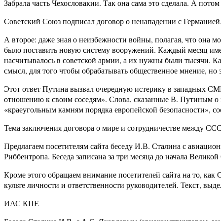
Забрала часть Чехословакии. Так она сама это сделала. А пото
Советский Союз подписал договор о ненападении с Германией. Г
А второе: даже зная о неизбежности войны, полагая, что она 
было поставить новую систему вооружений. Каждый месяц имел
насчитывалось в советской армии, а их нужны были тысячи. Ка
смысл, для того чтобы обрабатывать общественное мнение, но
Этот ответ Путина вызвал очередную истерику в западных СМИ.
отношению к своим соседям». Слова, сказанные В. Путиным о
«краеугольным камням порядка европейской безопасности», со
Тема заключения договора о мире и сотрудничестве между ССС
Предлагаем посетителям сайта беседу И.В. Сталина с авиацио
Риббентропа. Беседа записана за три месяца до начала Велико
Кроме этого обращаем внимание посетителей сайта на то, как 
культе личности и ответственности руководителей. Текст, в
ИАС КПЕ