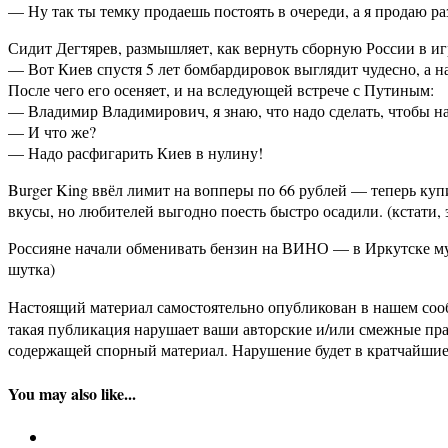
— Ну так ты темку продаешь постоять в очереди, а я продаю ра
Сидит Дегтярев, размышляет, как вернуть сборную России в и
— Вот Киев спустя 5 лет бомбардировок выглядит чудесно, а на
После чего его осеняет, и на вследующей встрече с Путиным:
— Владимир Владимирович, я знаю, что надо сделать, чтобы 
— И что же?
— Надо расфигарить Киев в нулину!
Burger King ввёл лимит на вопперы по 66 рублей — теперь купи
вкусы, но любителей выгодно поесть быстро осадили. (кстати, э
Россияне начали обменивать бензин на ВИНО — в Иркутске мужч
шутка)
Настоящий материал самостоятельно опубликован в нашем соо
такая публикация нарушает ваши авторские и/или смежные пр
содержащей спорный материал. Нарушение будет в кратчайшие
You may also like...