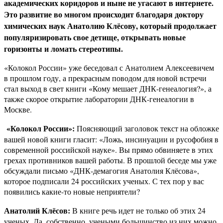
академических коридоров и ныне не угасают в интернете.
Это развитие во многом происходит благодаря доктору
химических наук Анатолию Клёсову, который продолжает
популяризировать свое детище, открывать новые
горизонты и ломать стереотипы.
«Колокол России» уже беседовал с Анатолием Алексеевичем
в прошлом году, а прекрасным поводом для новой встречи
стал выход в свет книги «Кому мешает ДНК-генеалогия?», а
также скорое открытие лаборатории ДНК-генеалогии в
Москве.
«Колокол России»:
Поясняющий заголовок текст на обложке
вашей новой книги гласит: «Ложь, инсинуации и русофобия в
современной российской науке». Вы прямо обвиняете в этих
грехах противников вашей работы. В прошлой беседе мы уже
обсуждали письмо «ДНК-демагогия Анатолия Клёсова»,
которое подписали 24 российских ученых. С тех пор у вас
появились какие-то новые неприятели?
Анатолий Клёсов:
В книге речь идет не только об этих 24
ученых. Да, собственно, учеными большинство из них можно