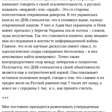
начинают говорить о своей исключительности, а русских
называть «мордвой» или «ордой». Это со стороны
попгенетиков откровенная диверсия. В тех украинских
книгах по ДНК-генеалогии, что я упомянул выше, налицо
откровенный нацизм. У них и Адам был украинцем, и Ноев
ковчег причалил у берегов Украины после потопа – словом,
чушь несусветная. Так что становится понятно, кому мешают
мои исследования в контексте информационной войны.
Главное, что если научные дискуссии имеют смысл, то
идеологические споры совершенно бесполезны – в них
невозможно найти компромисс. Точно также
контрпродуктивен спор между либералом и патриотом.
Получается, что ДНК-генеалогия в своей объективности
является еще и патриотической наукой. Она показывает
истинное положение вещей, говоря о том, что славяне и их
предки жили на Русской равнине еще 5 тысяч лет назад, а
вовсе не с середины 1 тыс. н.э., как принято считать.
+++
Мне постоянно приходится развенчивать утвержденные
наукой мнения: мол, ремесла на Русь принесли скандинавы,