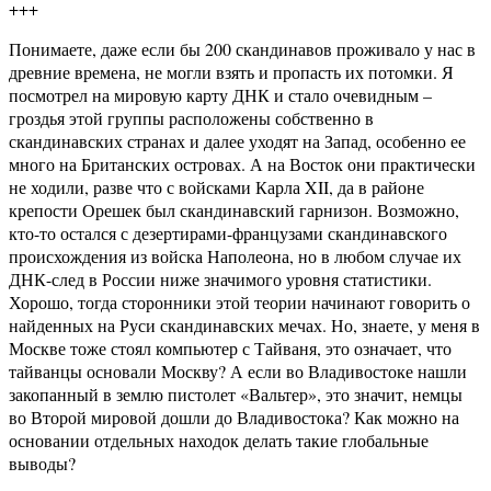
+++
Понимаете, даже если бы 200 скандинавов проживало у нас в
древние времена, не могли взять и пропасть их потомки. Я
посмотрел на мировую карту ДНК и стало очевидным –
гроздья этой группы расположены собственно в
скандинавских странах и далее уходят на Запад, особенно ее
много на Британских островах. А на Восток они практически
не ходили, разве что с войсками Карла XII, да в районе
крепости Орешек был скандинавский гарнизон. Возможно,
кто-то остался с дезертирами-французами скандинавского
происхождения из войска Наполеона, но в любом случае их
ДНК-след в России ниже значимого уровня статистики.
Хорошо, тогда сторонники этой теории начинают говорить о
найденных на Руси скандинавских мечах. Но, знаете, у меня в
Москве тоже стоял компьютер с Тайваня, это означает, что
тайванцы основали Москву? А если во Владивостоке нашли
закопанный в землю пистолет «Вальтер», это значит, немцы
во Второй мировой дошли до Владивостока? Как можно на
основании отдельных находок делать такие глобальные
выводы?