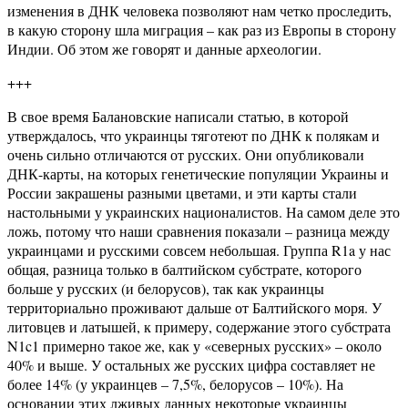
изменения в ДНК человека позволяют нам четко проследить,
в какую сторону шла миграция – как раз из Европы в сторону
Индии. Об этом же говорят и данные археологии.
+++
В свое время Балановские написали статью, в которой
утверждалось, что украинцы тяготеют по ДНК к полякам и
очень сильно отличаются от русских. Они опубликовали
ДНК-карты, на которых генетические популяции Украины и
России закрашены разными цветами, и эти карты стали
настольными у украинских националистов. На самом деле это
ложь, потому что наши сравнения показали – разница между
украинцами и русскими совсем небольшая. Группа R1a у нас
общая, разница только в балтийском субстрате, которого
больше у русских (и белорусов), так как украинцы
территориально проживают дальше от Балтийского моря. У
литовцев и латышей, к примеру, содержание этого субстрата
N1c1 примерно такое же, как у «северных русских» – около
40% и выше. У остальных же русских цифра составляет не
более 14% (у украинцев – 7,5%, белорусов – 10%). На
основании этих лживых данных некоторые украинцы