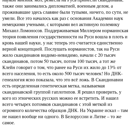
также они занимались дипломатией, военным делом, а
проживавшие здесь славяне были тупыми, ничего, по сути, не
умели. Все это началось как раз с основания Академии наук
немецкими учеными, с которыми вел активную полемику
Михаил Ломоносов. Поддерживаемая Миллером норманнская
теория появления государственности на Руси вошла в плоть и
кровь нашей науки, у нас теперь это считается единственно
верной концепцией. Послушать норманистов, так на Руси
жило скандинавов видимо-невидимо, начали с 20 тысяч
скандинавов, потом 50 тысяч, потом 100 тысяч, а тот же
Клейн говорит о том, что ранее на Руси их жило до 13% от
всего населения, то есть около 500 тысяч человек! Но ДНК-
генеалогия ясно показала, что это всё ложь. В Скандинавии
есть определенная генетическая метка, называемая
скандинавской группой гаплотипов. Я решил проверить, у
кого из этнических русских можно ее встретить. И нашел
всего четырех потомков скандинавов с этой меткой из
огромного количества образцов ДНК. На Украине искал – там
не нашел вообще ни одного. В Белоруссии и Литве – то же
самое.