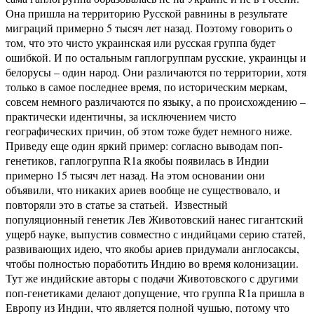
Она пришла на территорию Русской равнины в результате
миграций примерно 5 тысяч лет назад. Поэтому говорить о
том, что это чисто украинская или русская группа будет
ошибкой. И по остальным гаплогруппам русские, украинцы и
белорусы – один народ. Они различаются по территории, хотя
только в самое последнее время, по историческим меркам,
совсем немного различаются по языку, а по происхождению –
практически идентичны, за исключением чисто
географических причин, об этом тоже будет немного ниже.
Приведу еще один яркий пример: согласно выводам поп-
генетиков, гаплогруппа R1a якобы появилась в Индии
примерно 15 тысяч лет назад. На этом основании они
объявили, что никаких ариев вообще не существовало, и
повторяли это в статье за статьей. Известный
популяционный генетик Лев Животовский нанес гигантский
ущерб науке, выпустив совместно с индийцами серию статей,
развивающих идею, что якобы ариев придумали англосаксы,
чтобы полностью поработить Индию во время колонизации.
Тут же индийские авторы с подачи Животовского с другими
поп-генетиками делают допущение, что группа R1a пришла в
Европу из Индии, что является полной чушью, потому что