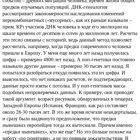
событий – древних миграций человека, времен жизни общих
предков изучаемых популяций. ДНК-генеалогия
рассматривает закономерности наследования изменений
нерекомбинантных («мусорных», как их раньше называли –
прим. КР) участков ДНК человека в ходе его эволюции на
шкале времени от десятков и сотен до миллионов лет. Расчеты
эти тесно связаны с историей, ведь данный метод позволяет
рассчитать, например, когда предки современного человека
пришли в Европу. У меня еще много лет назад получилась
цифра – примерно 4800 лет назад. А поп-генетики постоянно
называли другие данные – примерно 30 тысяч лет назад. Я
попытался разобраться откуда появилась эта их цифра. И
выяснилось, что нет никаких расчетов, ее подтверждающих,
данные просто взяты с потолка. И у поп-генетиков масса
подобных непроверяемых данных. К примеру, они приводят
такой аргумент: возраст рисунков, обнаруженных в пещерах
Западной Европы (Испания, Франция), как раз составляет
около 28-30 тысяч лет. В это же время исчезли неандертальцы,
и сразу было выдвинуто предположение, что предки
нынешних европейцев тогда их вытеснили. Причем именно
«предки нынешних», кто же еще? Но это больше похоже на
работу «по понятиям», а не по прямым доказательствам. В