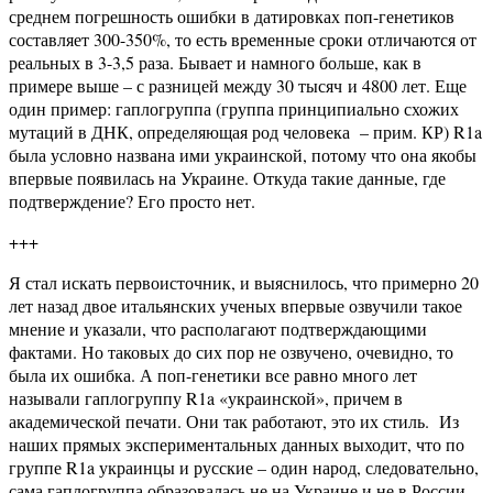
среднем погрешность ошибки в датировках поп-генетиков
составляет 300-350%, то есть временные сроки отличаются от
реальных в 3-3,5 раза. Бывает и намного больше, как в
примере выше – с разницей между 30 тысяч и 4800 лет. Еще
один пример: гаплогруппа (группа принципиально схожих
мутаций в ДНК, определяющая род человека – прим. КР) R1a
была условно названа ими украинской, потому что она якобы
впервые появилась на Украине. Откуда такие данные, где
подтверждение? Его просто нет.
+++
Я стал искать первоисточник, и выяснилось, что примерно 20
лет назад двое итальянских ученых впервые озвучили такое
мнение и указали, что располагают подтверждающими
фактами. Но таковых до сих пор не озвучено, очевидно, то
была их ошибка. А поп-генетики все равно много лет
называли гаплогруппу R1a «украинской», причем в
академической печати. Они так работают, это их стиль. Из
наших прямых экспериментальных данных выходит, что по
группе R1a украинцы и русские – один народ, следовательно,
сама гаплогруппа образовалась не на Украине и не в России.