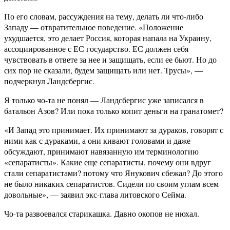
По его словам, рассуждения на тему, делать ли что-либо
Западу — отвратительное поведение. «Положение
ухудшается, это делает Россия, которая напала на Украину,
ассоциированное с ЕС государство. ЕС должен себя
чувствовать в ответе за нее и защищать, если ее бьют. Но до
сих пор не сказали, будем защищать или нет. Трусы», —
подчеркнул Ландсбергис.
Я только чо-та не понял — Ландсбергис уже записался в
батальон Азов? Или пока только копит деньги на гранатомет?
«И Запад это принимает. Их принимают за дураков, говорят с
ними как с дураками, а они кивают головами и даже
обсуждают, принимают навязанную им терминологию
«сепаратисты». Какие еще сепаратисты, почему они вдруг
стали сепаратистами? потому что Янукович сбежал? До этого
не было никаких сепаратистов. Сидели по своим углам всем
довольные», — заявил экс-глава литовского Сейма.
Чо-та развоевался старикашка. Давно окопов не нюхал.