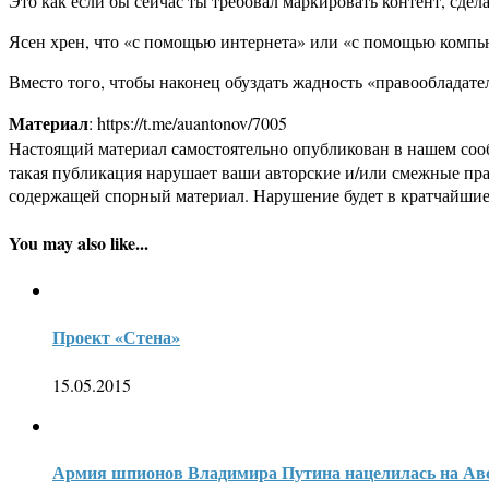
Это как если бы сейчас ты требовал маркировать контент, сд
Ясен хрен, что «с помощью интернета» или «с помощью компь
Вместо того, чтобы наконец обуздать жадность «правообладат
Материал
: https://t.me/auantonov/7005
Настоящий материал самостоятельно опубликован в нашем соо
такая публикация нарушает ваши авторские и/или смежные пр
содержащей спорный материал. Нарушение будет в кратчайшие
You may also like...
Проект «Стена»
15.05.2015
Армия шпионов Владимира Путина нацелилась на Ав