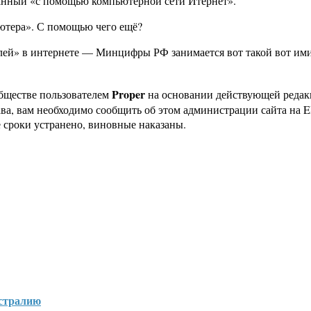
еланный «с помощью компьютерной сети Итернет».
ютера». С помощью чего ещё?
елей» в интернете — Минцифры РФ занимается вот такой вот ими
Proper
бществе пользователем
на основании действующей реда
ава, вам необходимо сообщить об этом администрации сайта на
 сроки устранено, виновные наказаны.
стралию