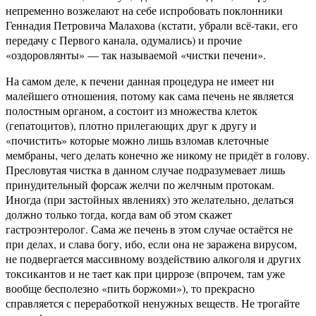
непременно возжелают на себе испробовать поклонники
Геннадия Петровича Малахова (кстати, убрали всё-таки, его
передачу с Первого канала, одумались) и прочие
«оздоровлянты» — так называемой «чистки печени».
На самом деле, к печени данная процедура не имеет ни
малейшего отношения, потому как сама печень не является
полостным органом, а состоит из множества клеток
(гепатоцитов), плотно прилегающих друг к другу и
«почистить» которые можно лишь взломав клеточные
мембраны, чего делать конечно же никому не придёт в голову.
Пресловутая чистка в данном случае подразумевает лишь
принудительный форсаж желчи по желчным протокам.
Иногда (при застойных явлениях) это желательно, делаться
должно только тогда, когда вам об этом скажет
гастроэнтеролог. Сама же печень в этом случае остаётся не
при делах, и слава богу, ибо, если она не заражена вирусом,
не подвергается массивному воздействию алкоголя и других
токсикантов и не тает как при циррозе (впрочем, там уже
вообще бесполезно «пить боржоми»), то прекрасно
справляется с переработкой ненужных веществ. Не трогайте