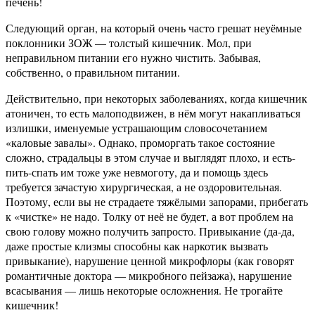
печень!
Следующий орган, на который очень часто грешат неуёмные
поклонники ЗОЖ — толстый кишечник. Мол, при
неправильном питании его нужно чистить. Забывая,
собственно, о правильном питании.
Действительно, при некоторых заболеваниях, когда кишечник
атоничен, то есть малоподвижен, в нём могут накапливаться
излишки, именуемые устрашающим словосочетанием
«каловые завалы». Однако, проморгать такое состояние
сложно, страдальцы в этом случае и выглядят плохо, и есть-
пить-спать им тоже уже невмоготу, да и помощь здесь
требуется зачастую хирургическая, а не оздоровительная.
Поэтому, если вы не страдаете тяжёлыми запорами, прибегать
к «чистке» не надо. Толку от неё не будет, а вот проблем на
свою голову можно получить запросто. Привыкание (да-да,
даже простые клизмы способны как наркотик вызвать
привыкание), нарушение ценной микрофлоры (как говорят
романтичные доктора — микробного пейзажа), нарушение
всасывания — лишь некоторые осложнения. Не трогайте
кишечник!