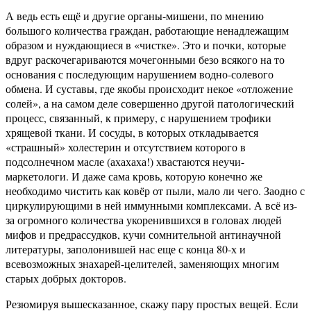
А ведь есть ещё и другие органы-мишени, по мнению
большого количества граждан, работающие ненадлежащим
образом и нуждающиеся в «чистке». Это и почки, которые
вдруг раскочегариваются мочегонными безо всякого на то
основания с последующим нарушением водно-солевого
обмена. И суставы, где якобы происходит некое «отложение
солей», а на самом деле совершенно другой патологический
процесс, связанный, к примеру, с нарушением трофики
хрящевой ткани. И сосуды, в которых откладывается
«страшный» холестерин и отсутствием которого в
подсолнечном масле (ахахаха!) хвастаются неучи-
маркетологи. И даже сама кровь, которую конечно же
необходимо чистить как ковёр от пыли, мало ли чего. Заодно с
циркулирующими в ней иммунными комплексами. А всё из-
за огромного количества укоренившихся в головах людей
мифов и предрассудков, кучи сомнительной антинаучной
литературы, заполонившей нас еще с конца 80-х и
всевозможных знахарей-целителей, заменяющих многим
старых добрых докторов.
Резюмируя вышесказанное, скажу пару простых вещей. Если