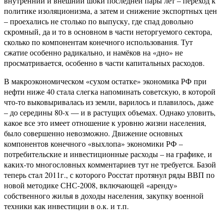
внутренний и внешний шоки последней пары лет – переход к
политике изоляционизма, а затем и снижение экспортных цен
– проехались не столько по выпуску, где спад довольно
скромный, да и то в основном в части неторгуемого сектора,
сколько по компонентам конечного использования. Тут
сжатие особенно радикально, и намёков на «дно» не
просматривается, особенно в части капитальных расходов.
В макроэкономическом «сухом остатке» экономика РФ при
нефти ниже 40 стала слегка напоминать советскую, в которой
что-то выковыривалась из земли, варилось и плавилось, даже
– до середины 80-х — и в растущих объемах. Однако уловить,
какое все это имеет отношение к уровню жизни населения,
было совершенно невозможно. Движение основных
компонентов конечного «выхлопа» экономики РФ –
потребительские и инвестиционные расходы – на графике, и
каких-то многословных комментариев тут не требуется. Базой
теперь стал 2011г., с которого Росстат протянул ряды ВВП по
новой методике СНС-2008, включающей «аренду»
собственного жилья в доходы населения, закупку военной
техники как инвестиции в о.к. и т.п.